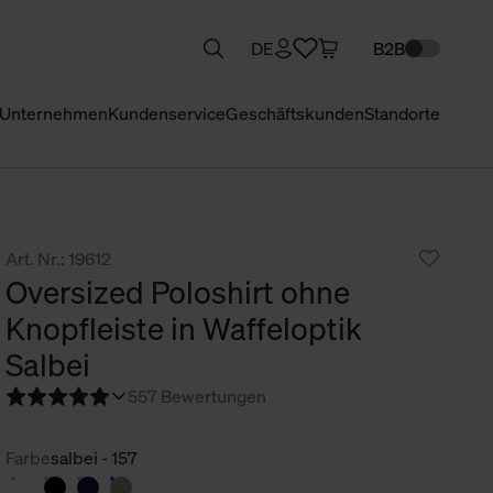
DE
B2B
Unternehmen
Kundenservice
Geschäftskunden
Standorte
Art. Nr.: 19612
Oversized Poloshirt ohne
Knopfleiste in Waffeloptik
Salbei
5
57 Bewertungen
Farbe
salbei - 157