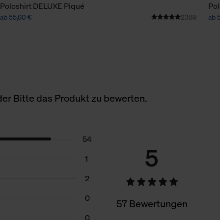
Poloshirt DELUXE Piqué
Pol
ab 55,60 €
2389
ab 
er Bitte das Produkt zu bewerten.
54
5
1
2
0
57 Bewertungen
0