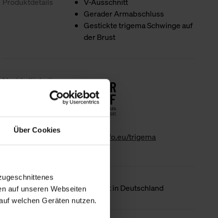
Produktdetails
V-Ausschnitt
Gerader Armabschluss
Gestickte trigema Schwinge auf
der Brust
Nachhaltigkeit
Über Cookies
www.gk-info.eu/trigema
zugeschnittenes
Ursprungsland
Hergestellt in Deutschland
en auf unseren Webseiten
auf welchen Geräten nutzen.