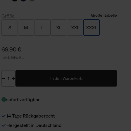
Größentabelle
Größe
S
M
L
XL
XXL
XXXL
69,90 €
inkl. MwSt.
In den Warenkorb
sofort verfügbar
14 Tage Rückgaberecht
Hergestellt in Deutschland