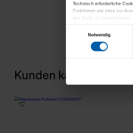
Technisch erforderliche Coo
Funktionen wie etwa zur Aus
des Kaufs zu gewährleisten.
Einwilligungsauswahl
Für die Darstellung personali
Notwendig
sowie für Marketing-, Stati
personenbezogene Information
Marketingpartner, um Ihnen
Klicken Sie auf "Alle erlaube
Kunden kauften auch
verwenden dürfen. Über die j
oder ablehnen möchten und di
erlauben möchten, verwenden 
Über den Reiter „Details“ erf
Verwendungszweck. Bei „Über
Menüpunkt „Datenschutzeinste
grundsätzlich freiwillig, für 
widerrufen. Der Widerruf der 