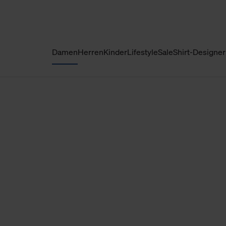
Damen
Herren
Kinder
Lifestyle
Sale
Shirt-Designer