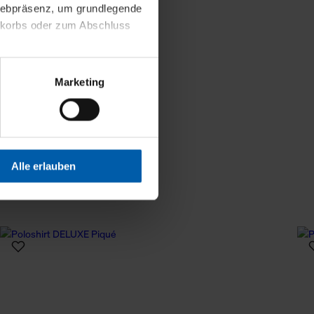
 Webpräsenz, um grundlegende
Weniger Details
nkorbs oder zum Abschluss
altens und Ihres Profils
Marketing
Webpräsenz speichern wir
 etwa unsere
en zu können.
isiertes Einkaufserlebnis
Alle erlauben
festlegen, die Sie erlauben
 nur die notwendigen Cookies
es und ihren
einsehen. Über den
en. Ihre Einwilligung ist
 Wirkung für die Zukunft
tellungen und die damit