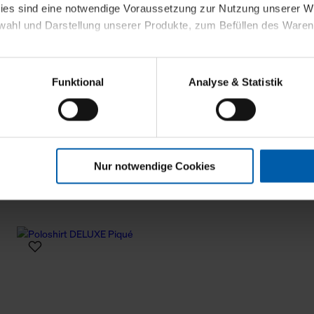
kies sind eine notwendige Voraussetzung zur Nutzung unserer
wahl und Darstellung unserer Produkte, zum Befüllen des Ware
sierter Angebote, Anzeigen und Inhalte aufgrund Ihres Nutzerverh
Funktional
Analyse & Statistik
stik- und Tracking-Zwecke zur Analyse und Optimierung unserer 
en. Diese übermitteln wir in anonymisierter Form an Dritte wie
 auch außerhalb unserer Webseiten ausgewählte Werbung anzeig
n", damit wir alle Cookies und Web-Technologien für Ihr personal
Nur notwendige Cookies
eweiligen Schaltflächen können Sie die Arten der Cookies selbst 
es mit einem Klick auf „Auswahl erlauben“ bestätigen. Fall Sie
wir lediglich die erwähnten technisch erforderlichen Cookies.
ahren Sie weiterführende Informationen über die jeweiligen Cooki
 Cookies“ können Sie allgemeine Informationen über Cookies 
llungen“ können Sie jederzeit Ihre Einwilligungserklärung anpass
die Nutzung der Webseite nicht erforderlich und kann jederzeit mit
Einwilligung hat jedoch keine Auswirkung auf die bisherigen Eins