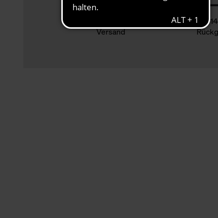
Klimaneutraler
14
Versand
Rückg