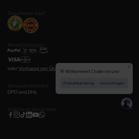
Gesicherter Kauf
Bezahlmethoden
oder
Vorkasse per Überweisung
Versandmethoden
DPD und DHL
trigema im Social Web