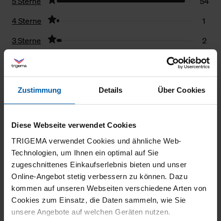
5 Sterne
54
4 Sterne
1
3 Sterne
2
2 Sterne
0
1 Stern
0
Zustimmung
Details
Über Cookies
Filter zurücksetzen
Diese Webseite verwendet Cookies
23.07.2026
TRIGEMA verwendet Cookies und ähnliche Web-
5
Technologien, um Ihnen ein optimal auf Sie
Größe passt, Qualität super
zugeschnittenes Einkaufserlebnis bieten und unser
Online-Angebot stetig verbessern zu können. Dazu
kommen auf unseren Webseiten verschiedene Arten von
Cookies zum Einsatz, die Daten sammeln, wie Sie
unsere Angebote auf welchen Geräten nutzen.
22.07.2026