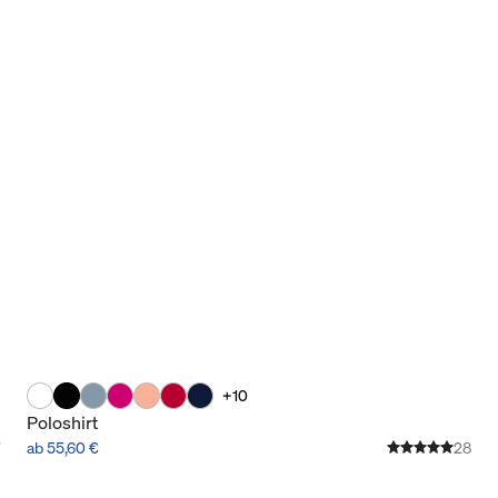
+10
Poloshirt
ab 55,60 €
28