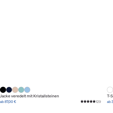
Jacke veredelt mit Kristallsteinen
T-S
ab 87,00 €
129
ab 