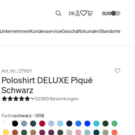
DE
B2B
Unternehmen
Kundenservice
Geschäftskunden
Standorte
Art. Nr.: 27601
Poloshirt DELUXE Piqué
Schwarz
5
2389 Bewertungen
Farbe
schwarz - 008