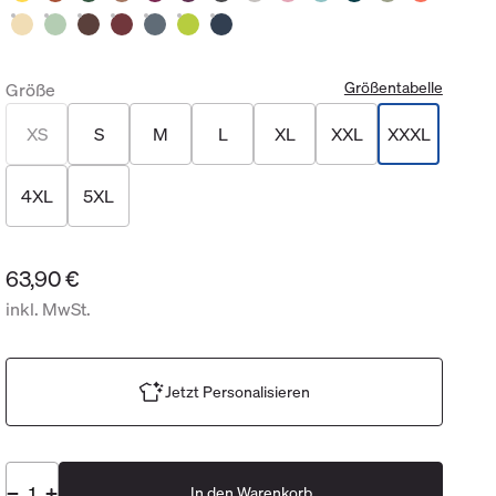
Größentabelle
Größe
XS
S
M
L
XL
XXL
XXXL
4XL
5XL
63,90 €
inkl. MwSt.
Jetzt Personalisieren
In den Warenkorb