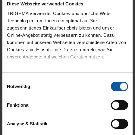
Diese Webseite verwendet Cookies
TRIGEMA verwendet Cookies und ähnliche Web-
20.07.2026
Technologien, um Ihnen ein optimal auf Sie
5
zugeschnittenes Einkaufserlebnis bieten und unser
Online-Angebot stetig verbessern zu können. Dazu
Habe ich eben gemacht.
kommen auf unseren Webseiten verschiedene Arten von
Cookies zum Einsatz, die Daten sammeln, wie Sie
unsere Angebote auf welchen Geräten nutzen.
Technisch erforderliche Cookies sind eine notwendige
04.07.2026
Voraussetzung zur Nutzung unserer Webpräsenz, um
Einwilligungsauswahl
5
grundlegende Funktionen wie etwa zur Auswahl und
Notwendig
Darstellung unserer Produkte, zum Befüllen des
sehr angenehm zu tragen
Warenkorbs oder zum Abschluss des Kaufs zu
Funktional
gewährleisten.
Für die Darstellung personalisierter Angebote, Anzeigen
Analyse & Statistik
03.07.2026
und Inhalte aufgrund Ihres Nutzerverhaltens und Ihres