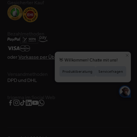
Gesicherter Kauf
Bezahlmethoden
oder
Vorkasse per Überweisung
Versandmethoden
DPD und DHL
trigema im Social Web