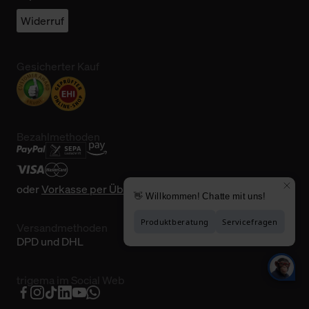
Widerruf
Gesicherter Kauf
Bezahlmethoden
oder
Vorkasse per Überweisung
Versandmethoden
DPD und DHL
trigema im Social Web