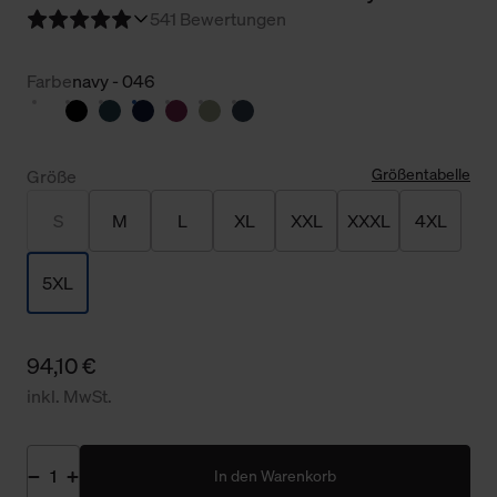
5
41 Bewertungen
Farbe
navy - 046
Größentabelle
Größe
S
M
L
XL
XXL
XXXL
4XL
5XL
94,10 €
inkl. MwSt.
In den Warenkorb