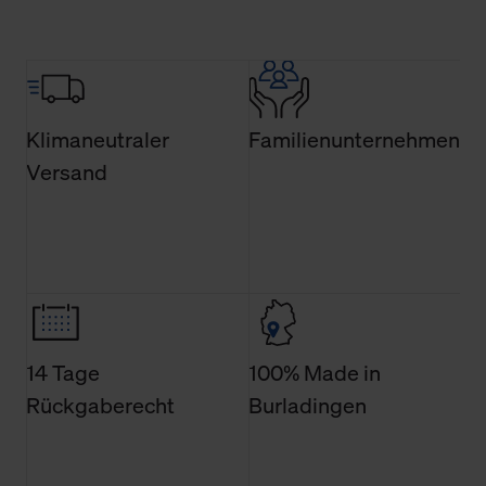
Wirkung für die Zukunft widerrufen. Der Widerruf der
Einwilligung hat jedoch keine Auswirkung auf die
bisherigen Einstellungen und die damit verbundene
Verwendung der Cookies sowie die bis zum Zeitpunkt der
Änderung gesammelten Daten.
Klimaneutraler
Familienunternehmen
Weitere Informationen über Cookies und Web-
Versand
Technologien sowie die Nutzung Ihrer persönlichen Daten
finden Sie in unserer Datenschutzerklärung.
14 Tage
100% Made in
Rückgaberecht
Burladingen