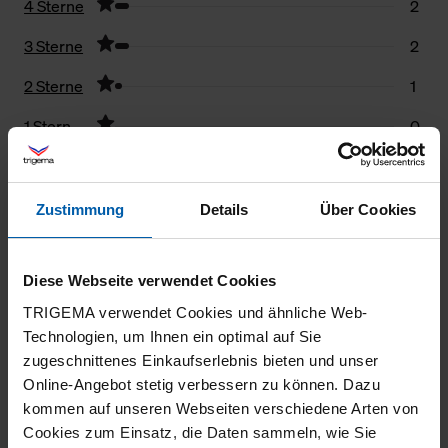
4 Sterne
2
3 Sterne
2
2 Sterne
1
1 Stern
0
Filter zurücksetzen
Zustimmung
Details
Über Cookies
12.07.2026
2
Diese Webseite verwendet Cookies
Ärmel haben keine Bündchen und es ist
TRIGEMA verwendet Cookies und ähnliche Web-
keine reine Baumwolle, auch wenn es im Text
Technologien, um Ihnen ein optimal auf Sie
steht.
zugeschnittenes Einkaufserlebnis bieten und unser
Online-Angebot stetig verbessern zu können. Dazu
kommen auf unseren Webseiten verschiedene Arten von
Cookies zum Einsatz, die Daten sammeln, wie Sie