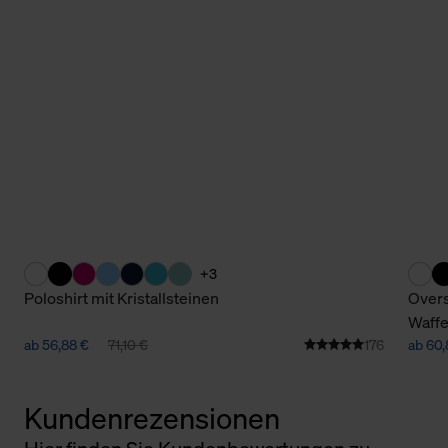
+3
Poloshirt mit Kristallsteinen
Overs
Waffe
ab 56,88 €
71,10 €
176
ab 60,
Kundenrezensionen