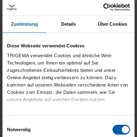
Einkaufserlebnis wurde durch die
Verpackung getrübt. Ein Shirt in dieser
Preisklasse sollte nicht einfach lose im
Zustimmung
Details
Über Cookies
Versandkarton liegen. Gerade als Geschenk
wünscht man sich eine wertigere
Diese Webseite verwendet Cookies
Aufmachung, die den Preis widerspiegelt.
TRIGEMA verwendet Cookies und ähnliche Web-
Hier ist meiner Meinung nach noch
Technologien, um Ihnen ein optimal auf Sie
deutliches Verbesserungspotenzial bei der
zugeschnittenes Einkaufserlebnis bieten und unser
Präsentation und dem Schutz der Ware
Online-Angebot stetig verbessern zu können. Dazu
vorhanden.
kommen auf unseren Webseiten verschiedene Arten von
Cookies zum Einsatz, die Daten sammeln, wie Sie
unsere Angebote auf welchen Geräten nutzen.
Technisch erforderliche Cookies sind eine notwendige
26.05.2026
Voraussetzung zur Nutzung unserer Webpräsenz, um
Einwilligungsauswahl
5
grundlegende Funktionen wie etwa zur Auswahl und
Notwendig
Darstellung unserer Produkte, zum Befüllen des