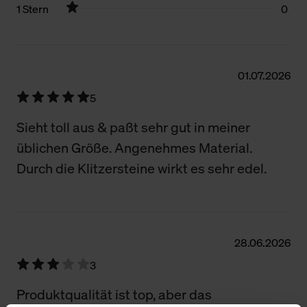
1 Stern
0
Filter zurücksetzen
01.07.2026
5
Sieht toll aus & paßt sehr gut in meiner
üblichen Größe. Angenehmes Material.
Durch die Klitzersteine wirkt es sehr edel.
28.06.2026
3
Produktqualität ist top, aber das