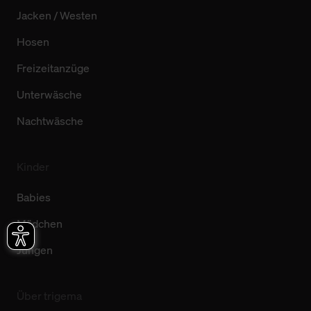
Jacken / Westen
Hosen
Freizeitanzüge
Unterwäsche
Nachtwäsche
Kinder
Babies
Mädchen
Jungen
Über trigema