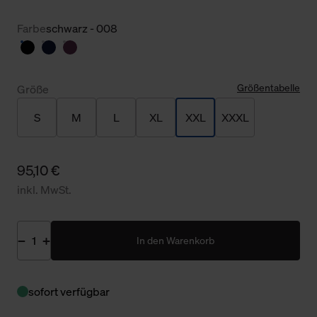
Farbe
schwarz - 008
Größentabelle
Größe
S
M
L
XL
XXL
XXXL
95,10 €
inkl. MwSt.
In den Warenkorb
sofort verfügbar