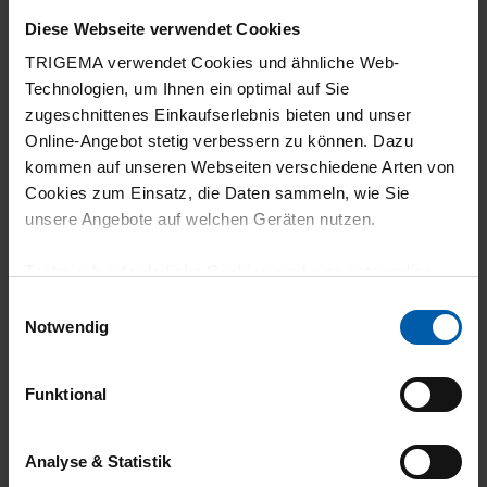
Diese Webseite verwendet Cookies
28.02.2026
TRIGEMA verwendet Cookies und ähnliche Web-
Technologien, um Ihnen ein optimal auf Sie
5
zugeschnittenes Einkaufserlebnis bieten und unser
Leicht und angenehm zu tragen. Gut zum
Online-Angebot stetig verbessern zu können. Dazu
Druntertragen, weniger gut, um es „solo“ zu
kommen auf unseren Webseiten verschiedene Arten von
Cookies zum Einsatz, die Daten sammeln, wie Sie
tragen, da es durch die
unsere Angebote auf welchen Geräten nutzen.
Materialzusammensetzung dazu neigt, „am
Körper zu kleben“.
Technisch erforderliche Cookies sind eine notwendige
Voraussetzung zur Nutzung unserer Webpräsenz, um
Einwilligungsauswahl
grundlegende Funktionen wie etwa zur Auswahl und
Notwendig
Darstellung unserer Produkte, zum Befüllen des
Warenkorbs oder zum Abschluss des Kaufs zu
25.02.2026
Funktional
gewährleisten.
4
Für die Darstellung personalisierter Angebote, Anzeigen
Analyse & Statistik
Entspricht meinen Erwartungen
und Inhalte aufgrund Ihres Nutzerverhaltens und Ihres