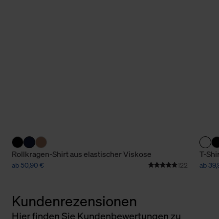
Rollkragen-Shirt aus elastischer Viskose
T-Shi
ab 50,90 €
122
ab 39,
Kundenrezensionen
Hier finden Sie Kundenbewertungen zu