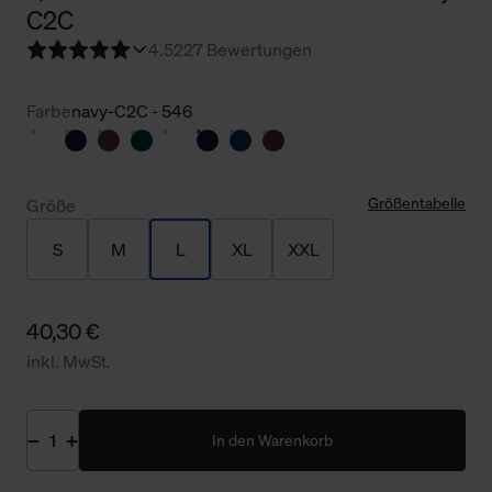
C2C
4.5
227 Bewertungen
Farbe
navy-C2C - 546
Größentabelle
Größe
S
M
L
XL
XXL
40,30 €
inkl. MwSt.
In den Warenkorb