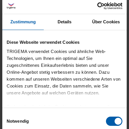
5
Gute angenehme Qualität, Farbechtheit auch
Zustimmung
Details
Über Cookies
nach mehrmaligem Waschen
Diese Webseite verwendet Cookies
TRIGEMA verwendet Cookies und ähnliche Web-
12.06.2026
Technologien, um Ihnen ein optimal auf Sie
zugeschnittenes Einkaufserlebnis bieten und unser
5
Online-Angebot stetig verbessern zu können. Dazu
Shirt gefällt mir gut
kommen auf unseren Webseiten verschiedene Arten von
Cookies zum Einsatz, die Daten sammeln, wie Sie
unsere Angebote auf welchen Geräten nutzen.
Technisch erforderliche Cookies sind eine notwendige
16.05.2026
Voraussetzung zur Nutzung unserer Webpräsenz, um
Einwilligungsauswahl
5
grundlegende Funktionen wie etwa zur Auswahl und
Notwendig
Darstellung unserer Produkte, zum Befüllen des