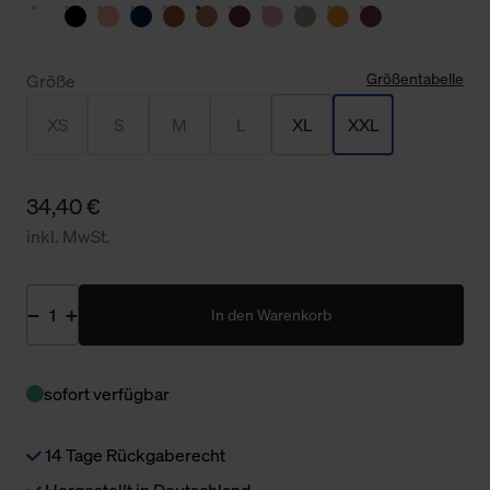
Größentabelle
Größe
XS
S
M
L
XL
XXL
34,40 €
inkl. MwSt.
In den Warenkorb
sofort verfügbar
14 Tage Rückgaberecht
Hergestellt in Deutschland