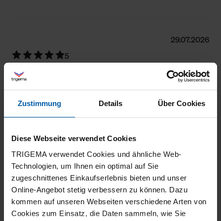
29.07.2026
5
Das Produkt entspricht voll den Erwartungen.
Zustimmung
Details
Über Cookies
22.07.2026
Diese Webseite verwendet Cookies
5
TRIGEMA verwendet Cookies und ähnliche Web-
Wie immer. Sehr gute Qualität.
Technologien, um Ihnen ein optimal auf Sie
zugeschnittenes Einkaufserlebnis bieten und unser
Online-Angebot stetig verbessern zu können. Dazu
kommen auf unseren Webseiten verschiedene Arten von
Cookies zum Einsatz, die Daten sammeln, wie Sie
18.07.2026