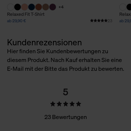
+4
Relaxed Fit T-Shirt
Relax
ab 29,90 €
23
ab 29,
Kundenrezensionen
Hier finden Sie Kundenbewertungen zu
diesem Produkt. Nach Kauf erhalten Sie eine
E-Mail mit der Bitte das Produkt zu bewerten.
5
23 Bewertungen