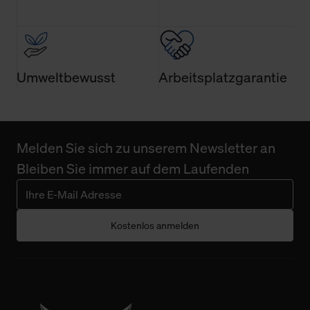
Wirkung für die Zukunft widerrufen. Der Widerruf der
Einwilligung hat jedoch keine Auswirkung auf die
bisherigen Einstellungen und die damit verbundene
Verwendung der Cookies sowie die bis zum Zeitpunkt der
Änderung gesammelten Daten.
Umweltbewusst
Arbeitsplatzgarantie
Weitere Informationen über Cookies und Web-
Technologien sowie die Nutzung Ihrer persönlichen Daten
finden Sie in unserer Datenschutzerklärung.
Melden Sie sich zu unserem Newsletter an
Bleiben Sie immer auf dem Laufenden
Kostenlos anmelden