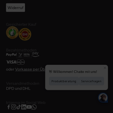
Widerruf
Gesicherter Kauf
Bezahlmethoden
oder
Vorkasse per Überweisung
Versandmethoden
DPD und DHL
trigema im Social Web