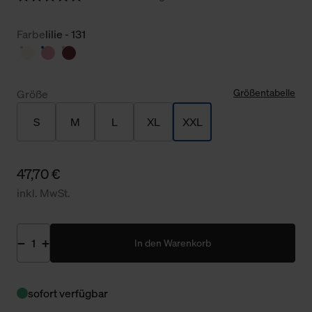
Farbe
lilie - 131
Größentabelle
Größe
S
M
L
XL
XXL
47,70 €
inkl. MwSt.
In den Warenkorb
sofort verfügbar