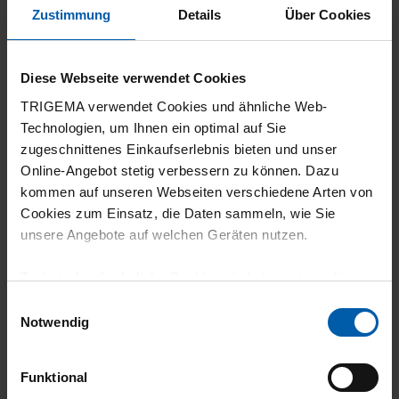
Super Qualität
Zustimmung
Details
Über Cookies
Diese Webseite verwendet Cookies
11.07.2026
TRIGEMA verwendet Cookies und ähnliche Web-
5
Technologien, um Ihnen ein optimal auf Sie
zugeschnittenes Einkaufserlebnis bieten und unser
Sehr angenehm zu tragen.
Online-Angebot stetig verbessern zu können. Dazu
kommen auf unseren Webseiten verschiedene Arten von
Cookies zum Einsatz, die Daten sammeln, wie Sie
unsere Angebote auf welchen Geräten nutzen.
11.07.2026
Technisch erforderliche Cookies sind eine notwendige
5
Voraussetzung zur Nutzung unserer Webpräsenz, um
Einwilligungsauswahl
grundlegende Funktionen wie etwa zur Auswahl und
Notwendig
Ich habe nichts anderes erwartet, die
Darstellung unserer Produkte, zum Befüllen des
Qualität ist wie immer hervorragend. Danke
Warenkorbs oder zum Abschluss des Kaufs zu
Funktional
gewährleisten.