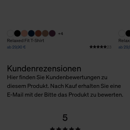
+4
Relaxed Fit T-Shirt
Relax
ab 29,90 €
23
ab 29,
Kundenrezensionen
Hier finden Sie Kundenbewertungen zu
diesem Produkt. Nach Kauf erhalten Sie eine
E-Mail mit der Bitte das Produkt zu bewerten.
5