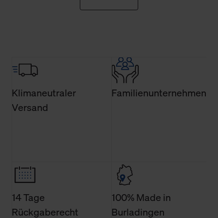
erforderlichen Cookies.
Über den Reiter „Details“ erfahren Sie weiterführende
Informationen über die jeweiligen Cookies und ihren
Verwendungszweck. Bei „Über Cookies“ können Sie
allgemeine Informationen über Cookies einsehen. Über
den Menüpunkt „Datenschutzeinstellungen“ können Sie
jederzeit Ihre Einwilligungserklärung anpassen. Ihre
Klimaneutraler
Familienunternehmen
Einwilligung ist grundsätzlich freiwillig, für die Nutzung
Versand
der Webseite nicht erforderlich und kann jederzeit mit
Wirkung für die Zukunft widerrufen. Der Widerruf der
Einwilligung hat jedoch keine Auswirkung auf die
bisherigen Einstellungen und die damit verbundene
Verwendung der Cookies sowie die bis zum Zeitpunkt der
Änderung gesammelten Daten.
Weitere Informationen über Cookies und Web-
14 Tage
100% Made in
Technologien sowie die Nutzung Ihrer persönlichen Daten
Rückgaberecht
Burladingen
finden Sie in unserer Datenschutzerklärung.