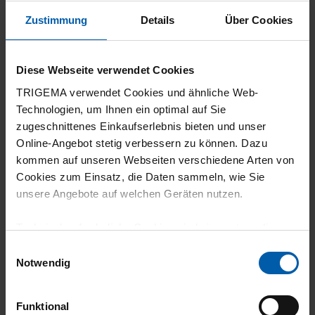
Super Qualität
Zustimmung
Details
Über Cookies
Diese Webseite verwendet Cookies
TRIGEMA verwendet Cookies und ähnliche Web-
11.07.2026
Technologien, um Ihnen ein optimal auf Sie
5
zugeschnittenes Einkaufserlebnis bieten und unser
Online-Angebot stetig verbessern zu können. Dazu
Sehr angenehm zu tragen.
kommen auf unseren Webseiten verschiedene Arten von
Cookies zum Einsatz, die Daten sammeln, wie Sie
unsere Angebote auf welchen Geräten nutzen.
11.07.2026
Technisch erforderliche Cookies sind eine notwendige
Voraussetzung zur Nutzung unserer Webpräsenz, um
5
Einwilligungsauswahl
grundlegende Funktionen wie etwa zur Auswahl und
Notwendig
Ich habe nichts anderes erwartet, die
Darstellung unserer Produkte, zum Befüllen des
Warenkorbs oder zum Abschluss des Kaufs zu
Qualität ist wie immer hervorragend. Danke
Funktional
gewährleisten.