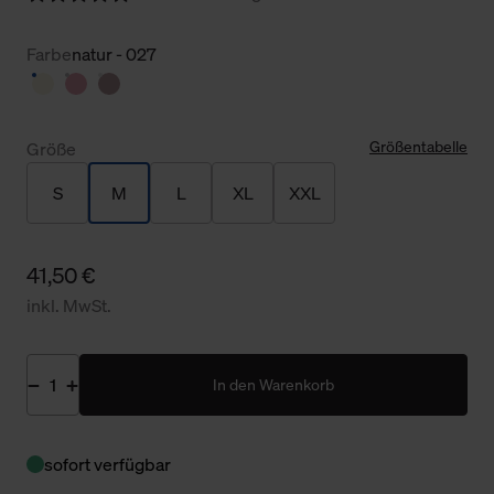
Farbe
natur - 027
Größentabelle
Größe
S
M
L
XL
XXL
41,50 €
inkl. MwSt.
In den Warenkorb
sofort verfügbar