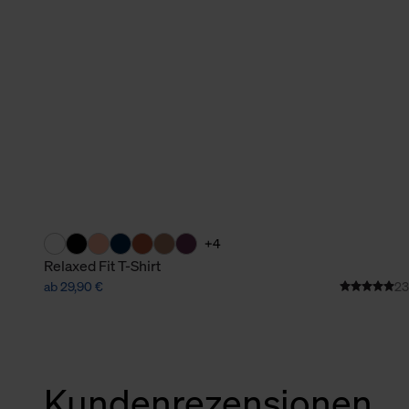
verbundene Verwendung der 
Weitere Informationen über C
unserer Datenschutzerklärun
+4
Relaxed Fit T-Shirt
ab 29,90 €
23
Kundenrezensionen