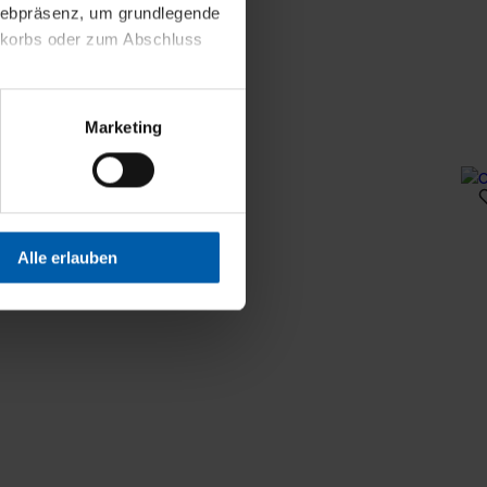
 Webpräsenz, um grundlegende
nkorbs oder zum Abschluss
altens und Ihres Profils
Marketing
Webpräsenz speichern wir
 etwa unsere
en zu können.
isiertes Einkaufserlebnis
Alle erlauben
festlegen, die Sie erlauben
 nur die notwendigen Cookies
es und ihren
einsehen. Über den
en. Ihre Einwilligung ist
 Wirkung für die Zukunft
tellungen und die damit