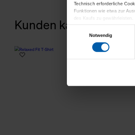
Technisch erforderliche Coo
Funktionen wie etwa zur Aus
des Kaufs zu gewährleisten.
Kunden kauften auch
Einwilligungsauswahl
Für die Darstellung personali
Notwendig
sowie für Marketing-, Stati
personenbezogene Information
Marketingpartner, um Ihnen
Klicken Sie auf "Alle erlaube
verwenden dürfen. Über die j
oder ablehnen möchten und di
erlauben möchten, verwenden 
Über den Reiter „Details“ erf
Verwendungszweck. Bei „Über
Menüpunkt „Datenschutzeinste
grundsätzlich freiwillig, für 
widerrufen. Der Widerruf der 