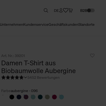
DE
B2B
Unternehmen
Kundenservice
Geschäftskunden
Standorte
Art. Nr.: 39201
Damen T-Shirt aus
Biobaumwolle Aubergine
5
452 Bewertungen
Farbe
aubergine - 096