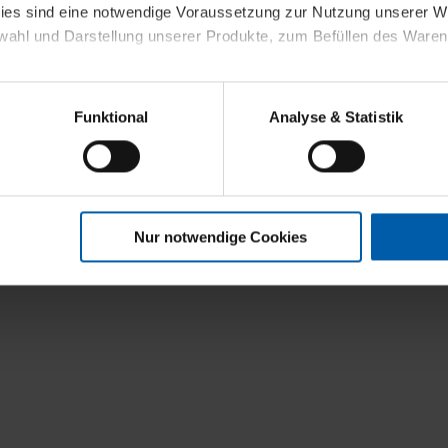
kies sind eine notwendige Voraussetzung zur Nutzung unserer
wahl und Darstellung unserer Produkte, zum Befüllen des Ware
sierter Angebote, Anzeigen und Inhalte aufgrund Ihres Nutzerverh
Funktional
Analyse & Statistik
stik- und Tracking-Zwecke zur Analyse und Optimierung unserer 
en. Diese übermitteln wir in anonymisierter Form an Dritte wie
 auch außerhalb unserer Webseiten ausgewählte Werbung anzeig
n", damit wir alle Cookies und Web-Technologien für Ihr personal
Nur notwendige Cookies
eweiligen Schaltflächen können Sie die Arten der Cookies selbst 
es mit einem Klick auf „Auswahl erlauben“ bestätigen. Fall Sie
wir lediglich die erwähnten technisch erforderlichen Cookies.
ahren Sie weiterführende Informationen über die jeweiligen Cooki
 Cookies“ können Sie allgemeine Informationen über Cookies 
llungen“ können Sie jederzeit Ihre Einwilligungserklärung anpass
die Nutzung der Webseite nicht erforderlich und kann jederzeit mit
Einwilligung hat jedoch keine Auswirkung auf die bisherigen Eins