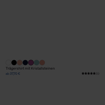
Cookies sowie die bis zum Zeitpunkt der Änderung gesammelte
ookies und Web-Technologien sowie die Nutzung Ihrer persönlic
g.
Trägershirt mit Kristallsteinen
ab 37,70 €
89