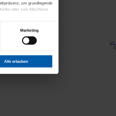
 Webpräsenz, um grundlegende
nkorbs oder zum Abschluss
altens und Ihres Profils
Marketing
Webpräsenz speichern wir
 etwa unsere
en zu können.
isiertes Einkaufserlebnis
Alle erlauben
festlegen, die Sie erlauben
 nur die notwendigen Cookies
es und ihren
einsehen. Über den
en. Ihre Einwilligung ist
 Wirkung für die Zukunft
tellungen und die damit