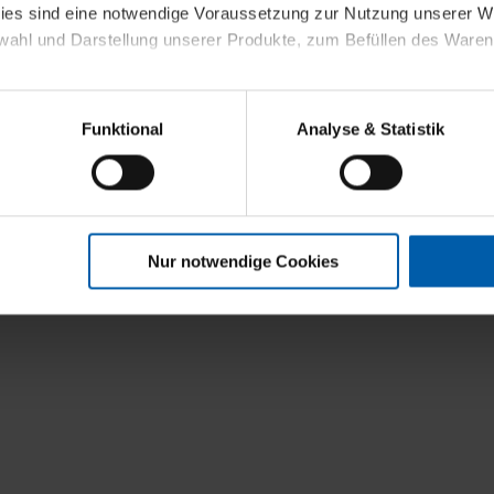
kies sind eine notwendige Voraussetzung zur Nutzung unserer
wahl und Darstellung unserer Produkte, zum Befüllen des Ware
sierter Angebote, Anzeigen und Inhalte aufgrund Ihres Nutzerverh
Funktional
Analyse & Statistik
stik- und Tracking-Zwecke zur Analyse und Optimierung unserer 
en. Diese übermitteln wir in anonymisierter Form an Dritte wie
 auch außerhalb unserer Webseiten ausgewählte Werbung anzeig
n", damit wir alle Cookies und Web-Technologien für Ihr personal
Nur notwendige Cookies
eweiligen Schaltflächen können Sie die Arten der Cookies selbst 
es mit einem Klick auf „Auswahl erlauben“ bestätigen. Fall Sie
wir lediglich die erwähnten technisch erforderlichen Cookies.
ahren Sie weiterführende Informationen über die jeweiligen Cooki
 Cookies“ können Sie allgemeine Informationen über Cookies 
llungen“ können Sie jederzeit Ihre Einwilligungserklärung anpass
die Nutzung der Webseite nicht erforderlich und kann jederzeit mit
Einwilligung hat jedoch keine Auswirkung auf die bisherigen Eins