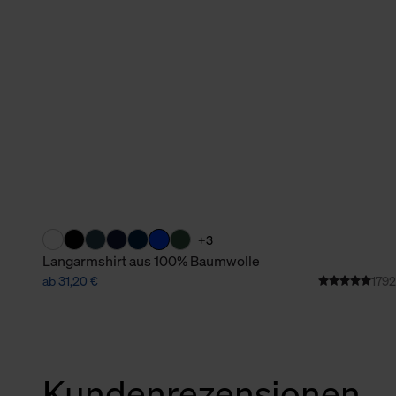
verbundene Verwendung der 
Weitere Informationen über C
unserer Datenschutzerklärun
+3
Langarmshirt aus 100% Baumwolle
ab 31,20 €
1792
Kundenrezensionen