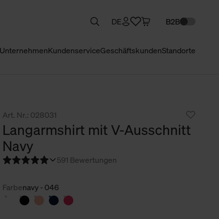
DE
B2B
Unternehmen
Kundenservice
Geschäftskunden
Standorte
Art. Nr.: 028031
Langarmshirt mit V-Ausschnitt
Navy
5
91 Bewertungen
Farbe
navy - 046