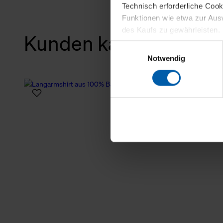
Technisch erforderliche Coo
Funktionen wie etwa zur Aus
des Kaufs zu gewährleisten.
Kunden kauften auch
Einwilligungsauswahl
Für die Darstellung personali
Notwendig
sowie für Marketing-, Stati
personenbezogene Information
Marketingpartner, um Ihnen
Klicken Sie auf "Alle erlaube
verwenden dürfen. Über die j
oder ablehnen möchten und di
erlauben möchten, verwenden 
Über den Reiter „Details“ erf
Verwendungszweck. Bei „Über
Menüpunkt „Datenschutzeinste
grundsätzlich freiwillig, für 
widerrufen. Der Widerruf der 