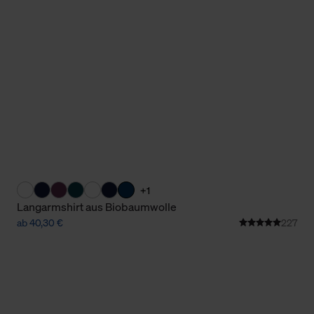
Cookies sowie die bis zum Zeitpunkt der Änderung gesammelte
ookies und Web-Technologien sowie die Nutzung Ihrer persönlic
g.
+1
Langarmshirt aus Biobaumwolle
ab 40,30 €
227