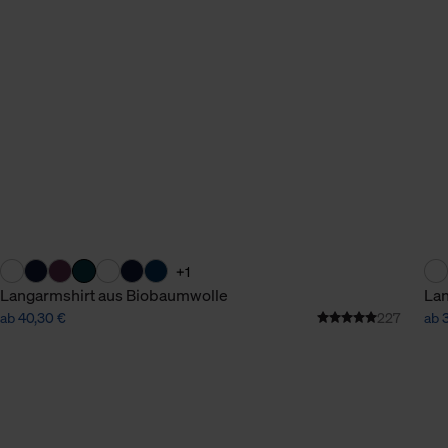
n Daten.
hen Daten finden Sie in
+1
Langarmshirt aus Biobaumwolle
Lan
ab 40,30 €
227
ab 