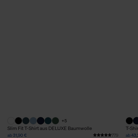
+5
Slim Fit T-Shirt aus DELUXE Baumwolle
T-Shi
ab 31,90 €
779
ab 43,