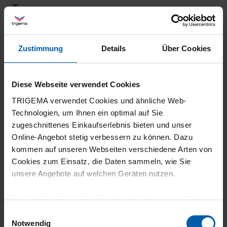
Top
Zustimmung
Details
Über Cookies
26.07.2026
5
Diese Webseite verwendet Cookies
Hallo, ein T-Shirt sieht auf den ersten Blick
TRIGEMA verwendet Cookies und ähnliche Web-
Technologien, um Ihnen ein optimal auf Sie
immer gleich aus – doch am Ende kommt es
zugeschnittenes Einkaufserlebnis bieten und unser
auf die Qualität an. Genau diese Qualität
Online-Angebot stetig verbessern zu können. Dazu
habe ich bei Trigema gefunden. Das T-Shirt
kommen auf unseren Webseiten verschiedene Arten von
aus 100 % Baumwolle überzeugt durch einen
Cookies zum Einsatz, die Daten sammeln, wie Sie
unsere Angebote auf welchen Geräten nutzen.
hervorragenden Tragekomfort und eine
erstklassige Verarbeitung. Während andere
Technisch erforderliche Cookies sind eine notwendige
Marken oft vor allem ihren Namen teuer
Voraussetzung zur Nutzung unserer Webpräsenz, um
Einwilligungsauswahl
verkaufen, steht bei Trigema die Qualität im
grundlegende Funktionen wie etwa zur Auswahl und
Notwendig