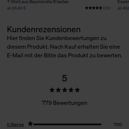
T-Shirt aus Baumwolle/Elastan
Essen
ab 28,40 €
1339
ab 40,
Kundenrezensionen
Hier finden Sie Kundenbewertungen zu
diesem Produkt. Nach Kauf erhalten Sie eine
E-Mail mit der Bitte das Produkt zu bewerten.
5
779 Bewertungen
5 Sterne
700