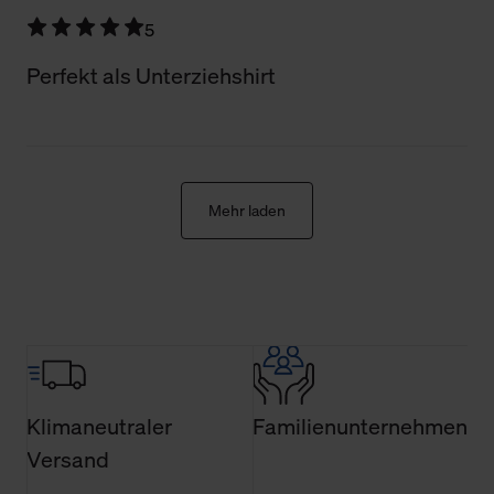
allgemeine Informationen über Cookies einsehen. Über
5
den Menüpunkt „Datenschutzeinstellungen“ können Sie
jederzeit Ihre Einwilligungserklärung anpassen. Ihre
Perfekt als Unterziehshirt
Einwilligung ist grundsätzlich freiwillig, für die Nutzung
der Webseite nicht erforderlich und kann jederzeit mit
Wirkung für die Zukunft widerrufen. Der Widerruf der
Einwilligung hat jedoch keine Auswirkung auf die
bisherigen Einstellungen und die damit verbundene
Mehr laden
Verwendung der Cookies sowie die bis zum Zeitpunkt der
Änderung gesammelten Daten.
Weitere Informationen über Cookies und Web-
Technologien sowie die Nutzung Ihrer persönlichen Daten
finden Sie in unserer Datenschutzerklärung.
Klimaneutraler
Familienunternehmen
Versand