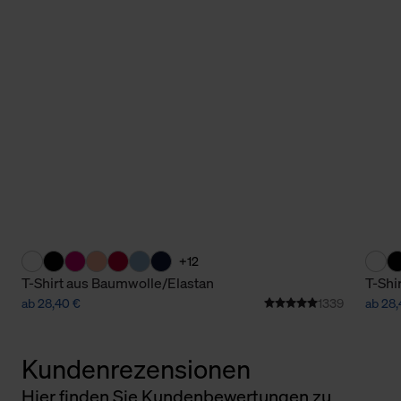
+12
T-Shirt aus Baumwolle/Elastan
T-Shi
ab 28,40 €
1339
ab 28,
Kundenrezensionen
Hier finden Sie Kundenbewertungen zu