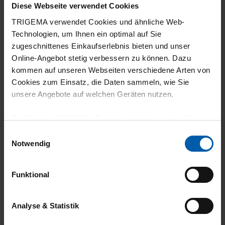
Diese Webseite verwendet Cookies
30.07.2026
TRIGEMA verwendet Cookies und ähnliche Web-
4
Technologien, um Ihnen ein optimal auf Sie
zugeschnittenes Einkaufserlebnis bieten und unser
Passform super. Leider haben Shirts mit
Online-Angebot stetig verbessern zu können. Dazu
Elastan die Tendenz etwas einzugehen.
kommen auf unseren Webseiten verschiedene Arten von
Cookies zum Einsatz, die Daten sammeln, wie Sie
unsere Angebote auf welchen Geräten nutzen.
Technisch erforderliche Cookies sind eine notwendige
29.07.2026
Voraussetzung zur Nutzung unserer Webpräsenz, um
Einwilligungsauswahl
5
grundlegende Funktionen wie etwa zur Auswahl und
Notwendig
Darstellung unserer Produkte, zum Befüllen des
Ich mag den Kragen und den Stoff generell.
Warenkorbs oder zum Abschluss des Kaufs zu
Funktional
gewährleisten.
Für die Darstellung personalisierter Angebote, Anzeigen
Analyse & Statistik
29.07.2026
und Inhalte aufgrund Ihres Nutzerverhaltens und Ihres