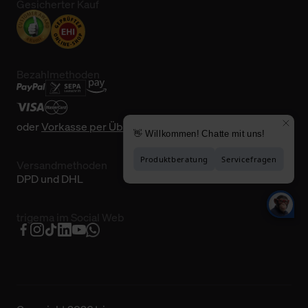
Gesicherter Kauf
Bezahlmethoden
oder
Vorkasse per Überweisung
Versandmethoden
DPD und DHL
trigema im Social Web