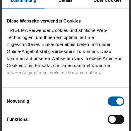
Zustimmung
Details
Über Cookies
5 Sterne
2
Diese Webseite verwendet Cookies
4 Sterne
1
TRIGEMA verwendet Cookies und ähnliche Web-
Technologien, um Ihnen ein optimal auf Sie
3 Sterne
0
zugeschnittenes Einkaufserlebnis bieten und unser
Online-Angebot stetig verbessern zu können. Dazu
2 Sterne
0
kommen auf unseren Webseiten verschiedene Arten von
1 Stern
0
Cookies zum Einsatz, die Daten sammeln, wie Sie
Filter zurücksetzen
unsere Angebote auf welchen Geräten nutzen.
Technisch erforderliche Cookies sind eine notwendige
13.05.2026
Voraussetzung zur Nutzung unserer Webpräsenz, um
Einwilligungsauswahl
grundlegende Funktionen wie etwa zur Auswahl und
Notwendig
4
Darstellung unserer Produkte, zum Befüllen des
Straßsteine nach 1. Waschen teilweise
Warenkorbs oder zum Abschluss des Kaufs zu
Funktional
gewährleisten.
verloren