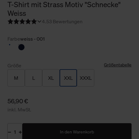
T-Shirt mit Strass Motiv "Schnecke"
Weiss
4.5
3 Bewertungen
Farbe
weiss - 001
Größentabelle
Größe
M
L
XL
XXL
XXXL
56,90 €
inkl. MwSt.
In den Warenkorb