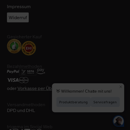
Impressum
Widerruf
Gesicherter Kauf
Bezahlmethoden
oder
Vorkasse per Überweisung
Versandmethoden
DPD und DHL
trigema im Social Web