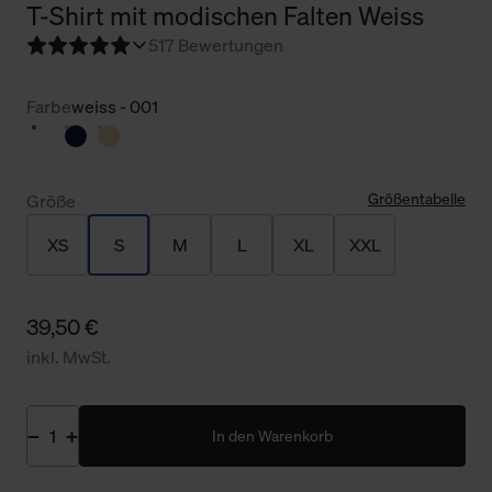
T-Shirt mit modischen Falten Weiss
5
17 Bewertungen
Farbe
weiss - 001
Größentabelle
Größe
XS
S
M
L
XL
XXL
39,50 €
inkl. MwSt.
In den Warenkorb