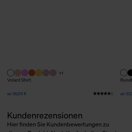
+1
Volant Shirt
Rundh
ab 36,00 €
8
ab 31,
Kundenrezensionen
Hier finden Sie Kundenbewertungen zu