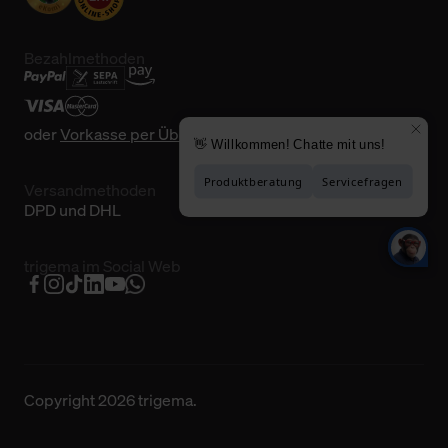
Bezahlmethoden
oder
Vorkasse per Überweisung
Versandmethoden
DPD und DHL
trigema im Social Web
Copyright 2026 trigema.