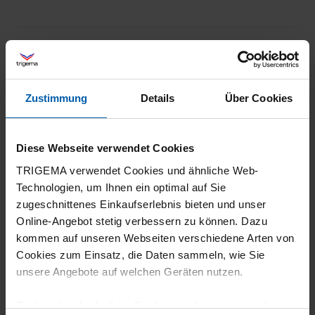
Filter zurücksetzen
29.07.2026
5
Zustimmung
Details
Über Cookies
Waschen,auf den Bügel hängen,fertig.Kein
lästiges bügeln.
Diese Webseite verwendet Cookies
TRIGEMA verwendet Cookies und ähnliche Web-
Technologien, um Ihnen ein optimal auf Sie
zugeschnittenes Einkaufserlebnis bieten und unser
16.07.2026
Online-Angebot stetig verbessern zu können. Dazu
5
kommen auf unseren Webseiten verschiedene Arten von
Cookies zum Einsatz, die Daten sammeln, wie Sie
Ein tolles Shirt mit einem außergewöhnlichen
unsere Angebote auf welchen Geräten nutzen.
Schnitt und einer hervorragenden Qualität.
Technisch erforderliche Cookies sind eine notwendige