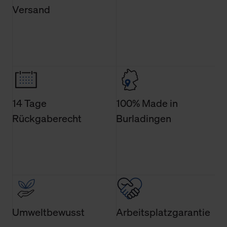
Verwendung der Cookies sowie die bis zum Zeitpunkt der
Versand
Änderung gesammelten Daten.
Weitere Informationen über Cookies und Web-
Technologien sowie die Nutzung Ihrer persönlichen Daten
finden Sie in unserer Datenschutzerklärung.
14 Tage
100% Made in
Rückgaberecht
Burladingen
Umweltbewusst
Arbeitsplatzgarantie