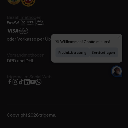
Bezahlmethoden
oder
Vorkasse per Überweisung
Versandmethoden
DPD und DHL
trigema im Social Web
Copyright 2026 trigema.