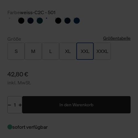
Farbe
weiss-C2C - 501
Größentabelle
Größe
S
M
L
XL
XXL
XXXL
42,80 €
inkl. MwSt.
In den Warenkorb
sofort verfügbar