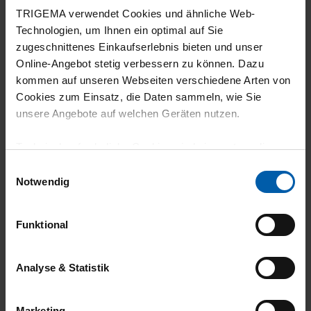
30.06.2026
TRIGEMA verwendet Cookies und ähnliche Web-
5
Technologien, um Ihnen ein optimal auf Sie
zugeschnittenes Einkaufserlebnis bieten und unser
Gute qualität und gute versrbeitung
Online-Angebot stetig verbessern zu können. Dazu
kommen auf unseren Webseiten verschiedene Arten von
Cookies zum Einsatz, die Daten sammeln, wie Sie
unsere Angebote auf welchen Geräten nutzen.
18.06.2026
Technisch erforderliche Cookies sind eine notwendige
5
Voraussetzung zur Nutzung unserer Webpräsenz, um
Einwilligungsauswahl
grundlegende Funktionen wie etwa zur Auswahl und
Top Qualität sitzt gut wird in Deutschland
Notwendig
Darstellung unserer Produkte, zum Befüllen des
hergestellt und Biobaumwolle Mega tolles
Warenkorbs oder zum Abschluss des Kaufs zu
Produkt. Vielen Dank dafür
Funktional
gewährleisten.
Für die Darstellung personalisierter Angebote, Anzeigen
Analyse & Statistik
und Inhalte aufgrund Ihres Nutzerverhaltens und Ihres
Profils sowie für Marketing-, Statistik- und Tracking-
17.06.2026
Marketing