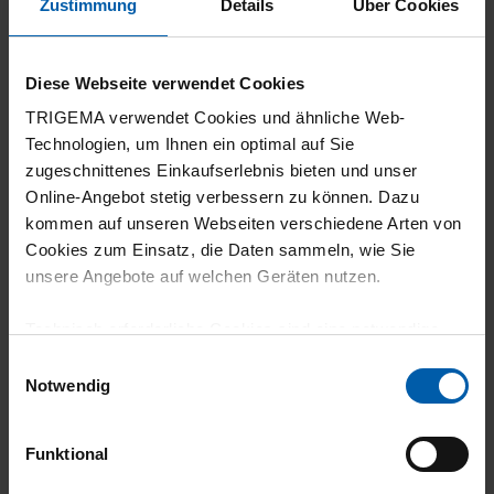
Zustimmung
Details
Über Cookies
5
Gute Passform
Diese Webseite verwendet Cookies
TRIGEMA verwendet Cookies und ähnliche Web-
Technologien, um Ihnen ein optimal auf Sie
zugeschnittenes Einkaufserlebnis bieten und unser
08.07.2026
Online-Angebot stetig verbessern zu können. Dazu
kommen auf unseren Webseiten verschiedene Arten von
5
Cookies zum Einsatz, die Daten sammeln, wie Sie
unsere Angebote auf welchen Geräten nutzen.
Material sehr angenehm auf der Haut, Gute
Passform.
Technisch erforderliche Cookies sind eine notwendige
Voraussetzung zur Nutzung unserer Webpräsenz, um
Einwilligungsauswahl
grundlegende Funktionen wie etwa zur Auswahl und
Notwendig
Darstellung unserer Produkte, zum Befüllen des
02.07.2026
Warenkorbs oder zum Abschluss des Kaufs zu
Funktional
gewährleisten.
5