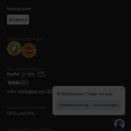
Impressum
Widerruf
Gesicherter Kauf
Bezahlmethoden
oder
Vorkasse per Überweisung
Versandmethoden
DPD und DHL
trigema im Social Web