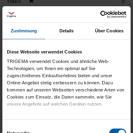
1 Stern
0
Filter zurücksetzen
11.07.2026
Zustimmung
Details
Über Cookies
5
Schön
Diese Webseite verwendet Cookies
TRIGEMA verwendet Cookies und ähnliche Web-
Technologien, um Ihnen ein optimal auf Sie
zugeschnittenes Einkaufserlebnis bieten und unser
Online-Angebot stetig verbessern zu können. Dazu
07.07.2026
kommen auf unseren Webseiten verschiedene Arten von
5
Cookies zum Einsatz, die Daten sammeln, wie Sie
unsere Angebote auf welchen Geräten nutzen.
Die Größe passt. Angenehmer Tragegefühl.
Gute preiswerte Ware
Technisch erforderliche Cookies sind eine notwendige
Voraussetzung zur Nutzung unserer Webpräsenz, um
Einwilligungsauswahl
grundlegende Funktionen wie etwa zur Auswahl und