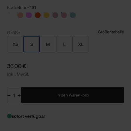
Farbe
lilie - 131
Größentabelle
Größe
XS
S
M
L
XL
36,00 €
inkl. MwSt.
In den Warenkorb
sofort verfügbar