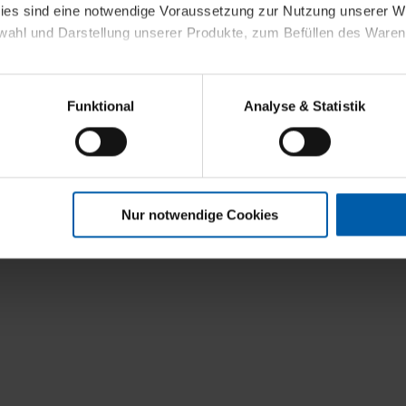
kies sind eine notwendige Voraussetzung zur Nutzung unserer
wahl und Darstellung unserer Produkte, zum Befüllen des Ware
sierter Angebote, Anzeigen und Inhalte aufgrund Ihres Nutzerverh
Funktional
Analyse & Statistik
stik- und Tracking-Zwecke zur Analyse und Optimierung unserer 
en. Diese übermitteln wir in anonymisierter Form an Dritte wie
 auch außerhalb unserer Webseiten ausgewählte Werbung anzeig
n", damit wir alle Cookies und Web-Technologien für Ihr personal
Nur notwendige Cookies
eweiligen Schaltflächen können Sie die Arten der Cookies selbst 
es mit einem Klick auf „Auswahl erlauben“ bestätigen. Fall Sie
wir lediglich die erwähnten technisch erforderlichen Cookies.
ahren Sie weiterführende Informationen über die jeweiligen Cooki
 Cookies“ können Sie allgemeine Informationen über Cookies 
llungen“ können Sie jederzeit Ihre Einwilligungserklärung anpass
die Nutzung der Webseite nicht erforderlich und kann jederzeit mit
Einwilligung hat jedoch keine Auswirkung auf die bisherigen Eins