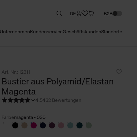
DE
B2B
Unternehmen
Kundenservice
Geschäftskunden
Standorte
Art. Nr.: 12311
Bustier aus Polyamid/Elastan
Magenta
4.5
432 Bewertungen
Farbe
magenta - 030