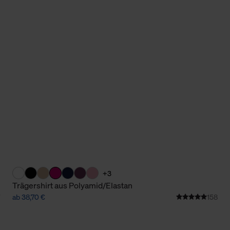
Cookies sowie die bis zum Zeitpunkt der Änderung gesammelte
ookies und Web-Technologien sowie die Nutzung Ihrer persönlic
g.
+3
Trägershirt aus Polyamid/Elastan
ab 38,70 €
158