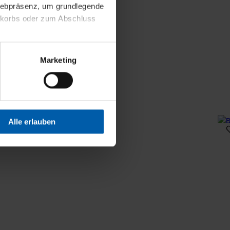
 Webpräsenz, um grundlegende
nkorbs oder zum Abschluss
altens und Ihres Profils
Marketing
Webpräsenz speichern wir
 etwa unsere
en zu können.
isiertes Einkaufserlebnis
Alle erlauben
festlegen, die Sie erlauben
 nur die notwendigen Cookies
es und ihren
einsehen. Über den
en. Ihre Einwilligung ist
 Wirkung für die Zukunft
tellungen und die damit