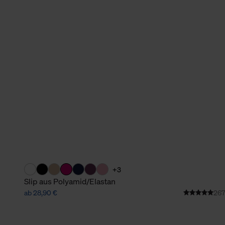
verbundene Verwendung der 
Weitere Informationen über C
unserer Datenschutzerklärun
+3
Slip aus Polyamid/Elastan
ab 28,90 €
267