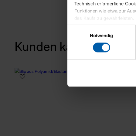
Technisch erforderliche Coo
Funktionen wie etwa zur Aus
des Kaufs zu gewährleisten.
Einwilligungsauswahl
Für die Darstellung personali
Notwendig
sowie für Marketing-, Stati
Kunden kauften auch
personenbezogene Information
Marketingpartner, um Ihnen
Klicken Sie auf "Alle erlaube
verwenden dürfen. Über die j
oder ablehnen möchten und di
erlauben möchten, verwenden 
Über den Reiter „Details“ erf
Verwendungszweck. Bei „Über
Menüpunkt „Datenschutzeinste
grundsätzlich freiwillig, für 
widerrufen. Der Widerruf der 