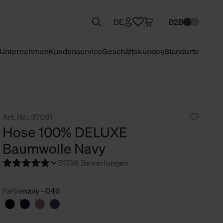
DE
B2B
Unternehmen
Kundenservice
Geschäftskunden
Standorte
Art. Nr.: 37091
Hose 100% DELUXE
Baumwolle Navy
5
1798 Bewertungen
Farbe
navy - 046