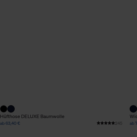
Hüfthose DELUXE Baumwolle
Wi
ab 63,40 €
245
ab 