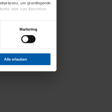
 Webpräsenz, um grundlegende
Weniger Details
nkorbs oder zum Abschluss
altens und Ihres Profils
Marketing
Webpräsenz speichern wir
 etwa unsere
en zu können.
isiertes Einkaufserlebnis
Alle erlauben
festlegen, die Sie erlauben
 nur die notwendigen Cookies
es und ihren
einsehen. Über den
en. Ihre Einwilligung ist
 Wirkung für die Zukunft
tellungen und die damit