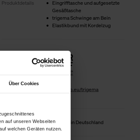
Produktdetails
Eingrifftasche und aufgesetzte
Gesäßtasche
trigema Schwinge am Bein
Elastikbund mit Kordelzug
Nachhaltigkeit
Über Cookies
www.gk-info.eu/trigema
zugeschnittenes
en auf unseren Webseiten
Ursprungsland
Hergestellt in Deutschland
auf welchen Geräten nutzen.