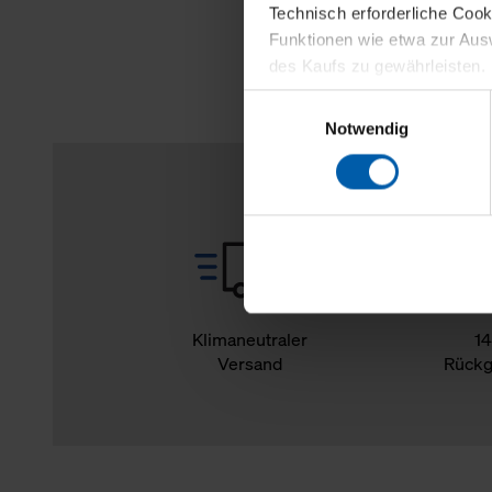
Technisch erforderliche Coo
Funktionen wie etwa zur Aus
des Kaufs zu gewährleisten.
Einwilligungsauswahl
Für die Darstellung personali
Notwendig
sowie für Marketing-, Stati
personenbezogene Information
Marketingpartner, um Ihnen
Klicken Sie auf "Alle erlaube
verwenden dürfen. Über die j
oder ablehnen möchten und di
erlauben möchten, verwenden 
Klimaneutraler
14
Versand
Rückg
Über den Reiter „Details“ erf
Verwendungszweck. Bei „Über
Menüpunkt „Datenschutzeinste
grundsätzlich freiwillig, für 
widerrufen. Der Widerruf der 