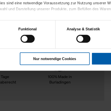
kies sind eine notwendige Voraussetzung zur Nutzung unserer
wahl und Darstellung unserer Produkte, zum Befüllen des Ware
sierter Angebote, Anzeigen und Inhalte aufgrund Ihres Nutzerverh
Funktional
Analyse & Statistik
stik- und Tracking-Zwecke zur Analyse und Optimierung unserer 
en. Diese übermitteln wir in anonymisierter Form an Dritte wie
 auch außerhalb unserer Webseiten ausgewählte Werbung anzeig
n", damit wir alle Cookies und Web-Technologien für Ihr personal
Nur notwendige Cookies
eweiligen Schaltflächen können Sie die Arten der Cookies selbst 
es mit einem Klick auf „Auswahl erlauben“ bestätigen. Fall Sie
wir lediglich die erwähnten technisch erforderlichen Cookies.
 Tage
100% Made in
aberecht
Burladingen
ahren Sie weiterführende Informationen über die jeweiligen Cooki
 Cookies“ können Sie allgemeine Informationen über Cookies 
llungen“ können Sie jederzeit Ihre Einwilligungserklärung anpass
die Nutzung der Webseite nicht erforderlich und kann jederzeit mit
Einwilligung hat jedoch keine Auswirkung auf die bisherigen Eins