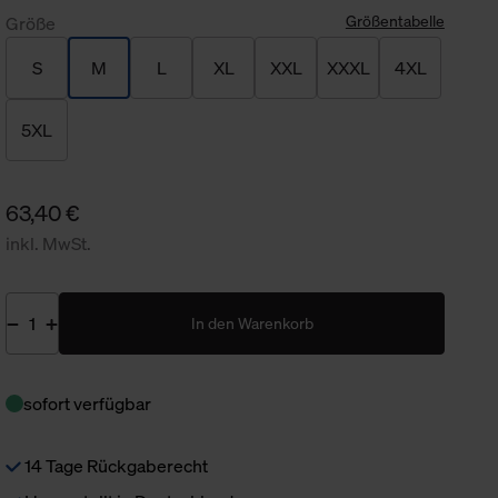
Größentabelle
Größe
S
M
L
XL
XXL
XXXL
4XL
5XL
63,40 €
inkl. MwSt.
In den Warenkorb
sofort verfügbar
14 Tage Rückgaberecht