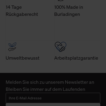
Einwilligung ist grundsätzlich freiwillig, für die Nutzung
14 Tage
100% Made in
der Webseite nicht erforderlich und kann jederzeit mit
Rückgaberecht
Burladingen
Wirkung für die Zukunft widerrufen. Der Widerruf der
Einwilligung hat jedoch keine Auswirkung auf die
bisherigen Einstellungen und die damit verbundene
Verwendung der Cookies sowie die bis zum Zeitpunkt der
Änderung gesammelten Daten.
Weitere Informationen über Cookies und Web-
Technologien sowie die Nutzung Ihrer persönlichen Daten
Umweltbewusst
Arbeitsplatzgarantie
finden Sie in unserer Datenschutzerklärung.
Melden Sie sich zu unserem Newsletter an
Bleiben Sie immer auf dem Laufenden