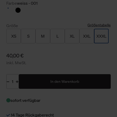
Farbe
weiss - 001
Größentabelle
Größe
XS
S
M
L
XL
XXL
XXXL
40,00 €
inkl. MwSt.
In den Warenkorb
sofort verfügbar
14 Tage Rückgaberecht