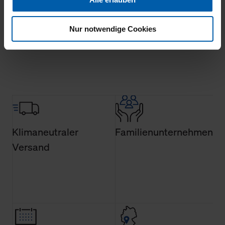
Ihnen auch außerhalb unserer Webseiten ausgewählte
Werbung anzeigen zu können.
Nur notwendige Cookies
Mehr laden
Klicken Sie auf "Alle erlauben", damit wir alle Cookies
und Web-Technologien für Ihr personalisiertes
Einkaufserlebnis verwenden dürfen. Über die jeweiligen
Schaltflächen können Sie die Arten der Cookies selbst
festlegen, die Sie erlauben oder ablehnen möchten und
dies mit einem Klick auf „Auswahl erlauben“ bestätigen.
Fall Sie nur die notwendigen Cookies erlauben möchten,
verwenden wir lediglich die erwähnten technisch
Klimaneutraler
Familienunternehmen
erforderlichen Cookies.
Versand
Über den Reiter „Details“ erfahren Sie weiterführende
Informationen über die jeweiligen Cookies und ihren
Verwendungszweck. Bei „Über Cookies“ können Sie
allgemeine Informationen über Cookies einsehen. Über
den Menüpunkt „Datenschutzeinstellungen“ können Sie
jederzeit Ihre Einwilligungserklärung anpassen. Ihre