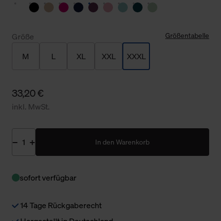
Größentabelle
Größe
M
L
XL
XXL
XXXL
33,20 €
inkl. MwSt.
In den Warenkorb
sofort verfügbar
14 Tage Rückgaberecht
Hergestellt in Deutschland