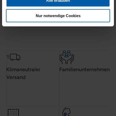
Alle erlauben
Ihnen auch außerhalb unserer Webseiten ausgewählte
Werbung anzeigen zu können.
Nur notwendige Cookies
Mehr laden
Klicken Sie auf "Alle erlauben", damit wir alle Cookies
und Web-Technologien für Ihr personalisiertes
Einkaufserlebnis verwenden dürfen. Über die jeweiligen
Schaltflächen können Sie die Arten der Cookies selbst
festlegen, die Sie erlauben oder ablehnen möchten und
dies mit einem Klick auf „Auswahl erlauben“ bestätigen.
Fall Sie nur die notwendigen Cookies erlauben möchten,
verwenden wir lediglich die erwähnten technisch
Klimaneutraler
Familienunternehmen
erforderlichen Cookies.
Versand
Über den Reiter „Details“ erfahren Sie weiterführende
Informationen über die jeweiligen Cookies und ihren
Verwendungszweck. Bei „Über Cookies“ können Sie
allgemeine Informationen über Cookies einsehen. Über
den Menüpunkt „Datenschutzeinstellungen“ können Sie
jederzeit Ihre Einwilligungserklärung anpassen. Ihre