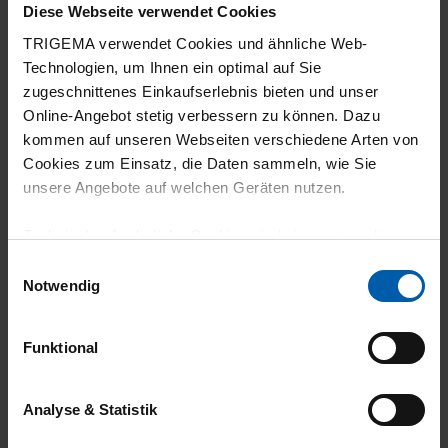
Diese Webseite verwendet Cookies
30.07.2026
TRIGEMA verwendet Cookies und ähnliche Web-
4
Technologien, um Ihnen ein optimal auf Sie
zugeschnittenes Einkaufserlebnis bieten und unser
Passform super. Leider haben Shirts mit
Online-Angebot stetig verbessern zu können. Dazu
Elastan die Tendenz etwas einzugehen.
kommen auf unseren Webseiten verschiedene Arten von
Cookies zum Einsatz, die Daten sammeln, wie Sie
unsere Angebote auf welchen Geräten nutzen.
Technisch erforderliche Cookies sind eine notwendige
29.07.2026
Voraussetzung zur Nutzung unserer Webpräsenz, um
Einwilligungsauswahl
5
grundlegende Funktionen wie etwa zur Auswahl und
Notwendig
Darstellung unserer Produkte, zum Befüllen des
Ich mag den Kragen und den Stoff generell.
Warenkorbs oder zum Abschluss des Kaufs zu
Funktional
gewährleisten.
Für die Darstellung personalisierter Angebote, Anzeigen
Analyse & Statistik
29.07.2026
und Inhalte aufgrund Ihres Nutzerverhaltens und Ihres