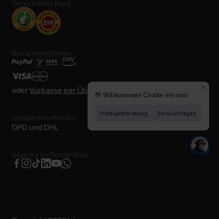
Gesicherter Kauf
Bezahlmethoden
oder
Vorkasse per Überweisung
Versandmethoden
DPD und DHL
trigema im Social Web