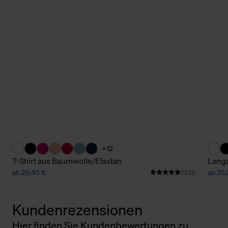
+12
T-Shirt aus Baumwolle/Elastan
Langa
ab 28,40 €
1339
ab 35,
Kundenrezensionen
Hier finden Sie Kundenbewertungen zu