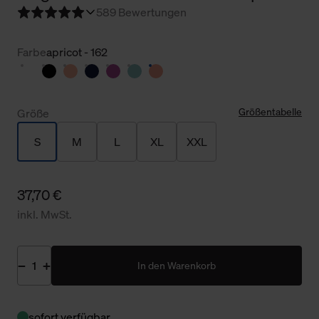
5
89 Bewertungen
Farbe
apricot - 162
Größentabelle
Größe
S
M
L
XL
XXL
37,70 €
inkl. MwSt.
In den Warenkorb
sofort verfügbar