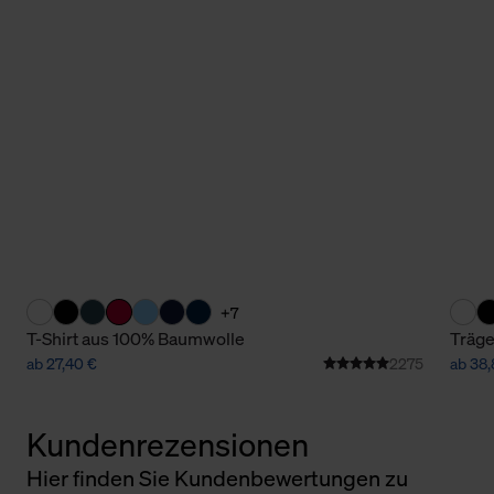
+7
T-Shirt aus 100% Baumwolle
Träge
ab 27,40 €
2275
ab 38,
Kundenrezensionen
Hier finden Sie Kundenbewertungen zu