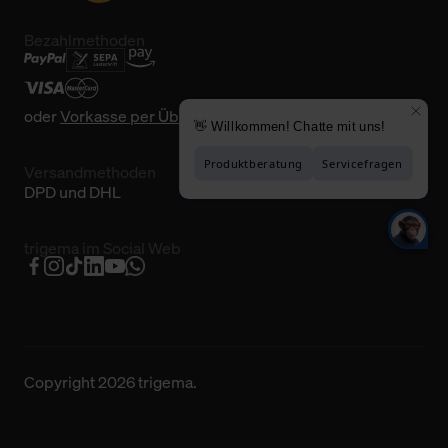
Bezahlmethoden
oder
Vorkasse per Überweisung
Versandmethoden
DPD und DHL
trigema im Social Web
Copyright 2026 trigema.