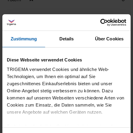
Filter zurücksetzen
16.07.2026
5
Zustimmung
Details
Über Cookies
Tolles Top, ich trage es unter offenen
Hemdblusen und bin begeistert von dem
Diese Webseite verwendet Cookies
Highlight mit den Schwingen. Sehr dezent,
TRIGEMA verwendet Cookies und ähnliche Web-
fällt trotzdem auf.
Technologien, um Ihnen ein optimal auf Sie
zugeschnittenes Einkaufserlebnis bieten und unser
Online-Angebot stetig verbessern zu können. Dazu
kommen auf unseren Webseiten verschiedene Arten von
Cookies zum Einsatz, die Daten sammeln, wie Sie
26.06.2026
unsere Angebote auf welchen Geräten nutzen.
5
Technisch erforderliche Cookies sind eine notwendige
Tolle Passform