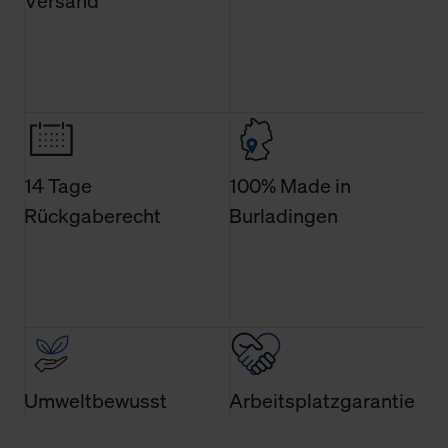
Versand
Änderung gesammelten Daten.
Weitere Informationen über Cookies und Web-
Technologien sowie die Nutzung Ihrer persönlichen Daten
finden Sie in unserer Datenschutzerklärung.
14 Tage
100% Made in
Rückgaberecht
Burladingen
Umweltbewusst
Arbeitsplatzgarantie