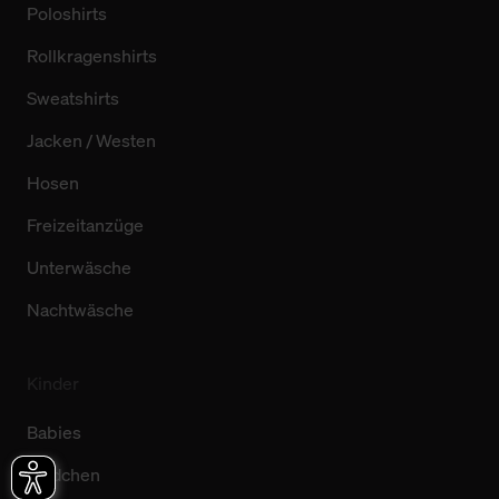
Poloshirts
Rollkragenshirts
Sweatshirts
Jacken / Westen
Hosen
Freizeitanzüge
Unterwäsche
Nachtwäsche
Kinder
Babies
Mädchen