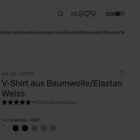
DE
B2B
Unternehmen
Kundenservice
Geschäftskunden
Standorte
Art. Nr.: 02207
V-Shirt aus Baumwolle/Elastan
Weiss
5
328 Bewertungen
Farbe
weiss - 001