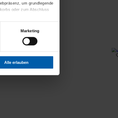
 Webpräsenz, um grundlegende
nkorbs oder zum Abschluss
altens und Ihres Profils
Marketing
Webpräsenz speichern wir
 etwa unsere
en zu können.
isiertes Einkaufserlebnis
Alle erlauben
festlegen, die Sie erlauben
 nur die notwendigen Cookies
es und ihren
einsehen. Über den
en. Ihre Einwilligung ist
 Wirkung für die Zukunft
tellungen und die damit