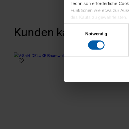
Technisch erforderliche Coo
Funktionen wie etwa zur Aus
des Kaufs zu gewährleisten.
Einwilligungsauswahl
Kunden kauften auch
Für die Darstellung personali
Notwendig
sowie für Marketing-, Stati
personenbezogene Information
Marketingpartner, um Ihnen
Klicken Sie auf "Alle erlaube
verwenden dürfen. Über die j
oder ablehnen möchten und di
erlauben möchten, verwenden 
Über den Reiter „Details“ erf
Verwendungszweck. Bei „Über
Menüpunkt „Datenschutzeinste
grundsätzlich freiwillig, für 
widerrufen. Der Widerruf der 