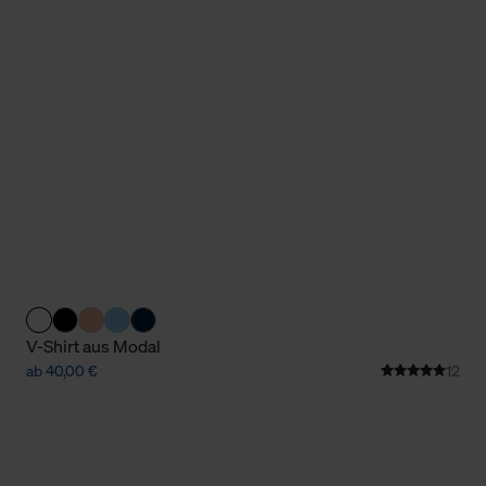
Cookies sowie die bis zum Zeitpunkt der Änderung gesammelte
ookies und Web-Technologien sowie die Nutzung Ihrer persönlic
g.
V-Shirt aus Modal
ab 40,00 €
12