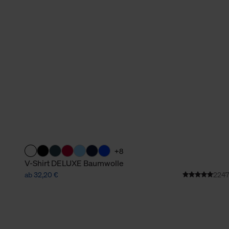
verbundene Verwendung der 
Weitere Informationen über C
unserer Datenschutzerklärun
+8
V-Shirt DELUXE Baumwolle
ab 32,20 €
2247