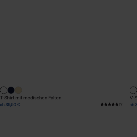
n Daten.
hen Daten finden Sie in
T-Shirt mit modischen Falten
V-S
ab 39,50 €
17
ab 