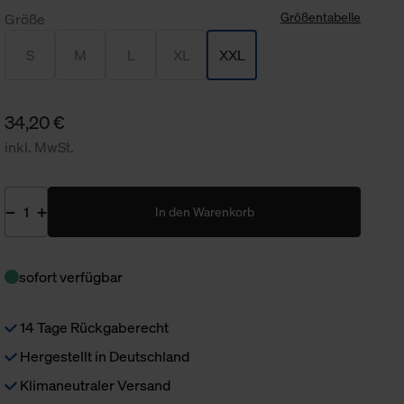
Größentabelle
Größe
S
M
L
XL
XXL
34,20 €
inkl. MwSt.
In den Warenkorb
sofort verfügbar
14 Tage Rückgaberecht
Hergestellt in Deutschland
Klimaneutraler Versand