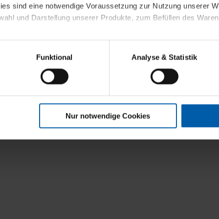
kies sind eine notwendige Voraussetzung zur Nutzung unserer
wahl und Darstellung unserer Produkte, zum Befüllen des Ware
sierter Angebote, Anzeigen und Inhalte aufgrund Ihres Nutzerverh
Funktional
Analyse & Statistik
stik- und Tracking-Zwecke zur Analyse und Optimierung unserer 
en. Diese übermitteln wir in anonymisierter Form an Dritte wie
 auch außerhalb unserer Webseiten ausgewählte Werbung anzeig
n", damit wir alle Cookies und Web-Technologien für Ihr personal
Nur notwendige Cookies
eweiligen Schaltflächen können Sie die Arten der Cookies selbst 
es mit einem Klick auf „Auswahl erlauben“ bestätigen. Fall Sie
wir lediglich die erwähnten technisch erforderlichen Cookies.
ahren Sie weiterführende Informationen über die jeweiligen Cooki
 Cookies“ können Sie allgemeine Informationen über Cookies 
llungen“ können Sie jederzeit Ihre Einwilligungserklärung anpass
die Nutzung der Webseite nicht erforderlich und kann jederzeit mit
Einwilligung hat jedoch keine Auswirkung auf die bisherigen Eins