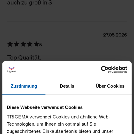
auch zu groß in S
27.05.2026
5
Top Qualität.
Zustimmung
Details
Über Cookies
20.05.2026
4
Diese Webseite verwendet Cookies
Etwas zu lang geschnitten, toller
TRIGEMA verwendet Cookies und ähnliche Web-
tragekomfort und körperbetont
Technologien, um Ihnen ein optimal auf Sie
zugeschnittenes Einkaufserlebnis bieten und unser