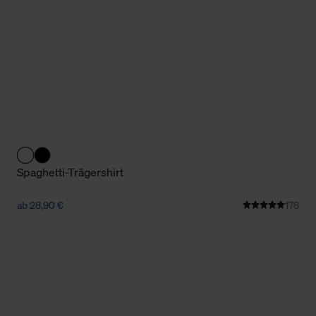
Cookies sowie die bis zum Zeitpunkt der Änderung gesammelte
ookies und Web-Technologien sowie die Nutzung Ihrer persönlic
g.
Spaghetti-Trägershirt
ab 28,90 €
176