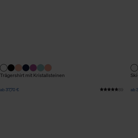
n Daten.
hen Daten finden Sie in
Trägershirt mit Kristallsteinen
Ski
ab 37,70 €
89
ab 