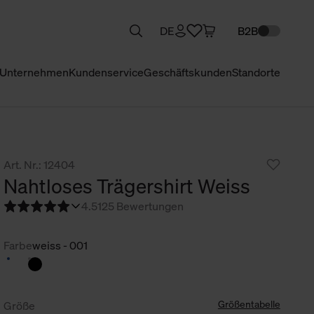
DE
B2B
Unternehmen
Kundenservice
Geschäftskunden
Standorte
Art. Nr.: 12404
Nahtloses Trägershirt Weiss
4.5
125 Bewertungen
Farbe
weiss - 001
Größentabelle
Größe