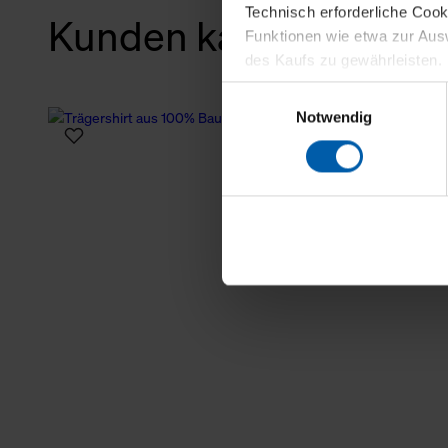
Technisch erforderliche Coo
Kunden kauften auch
Funktionen wie etwa zur Aus
des Kaufs zu gewährleisten.
Einwilligungsauswahl
Für die Darstellung personali
Notwendig
sowie für Marketing-, Stati
personenbezogene Information
Marketingpartner, um Ihnen
Klicken Sie auf "Alle erlaube
verwenden dürfen. Über die j
oder ablehnen möchten und di
erlauben möchten, verwenden 
Über den Reiter „Details“ erf
Verwendungszweck. Bei „Über
Menüpunkt „Datenschutzeinste
grundsätzlich freiwillig, für 
widerrufen. Der Widerruf der 