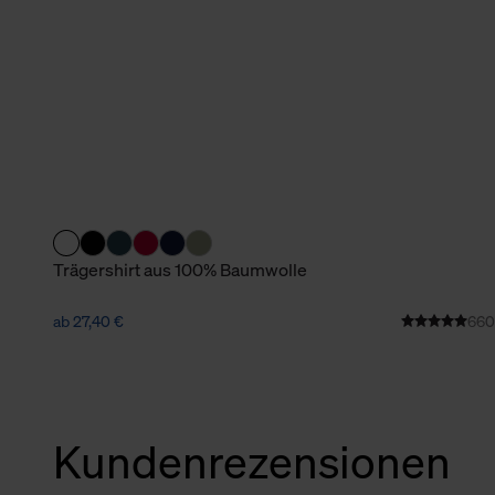
verbundene Verwendung der 
Weitere Informationen über C
unserer Datenschutzerklärun
Trägershirt aus 100% Baumwolle
ab 27,40 €
660
Kundenrezensionen