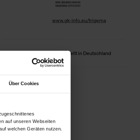
www.gk-info.eu/trigema
Ursprungsland
Hergestellt in Deutschland
Weniger Details
Über Cookies
zugeschnittenes
en auf unseren Webseiten
auf welchen Geräten nutzen.