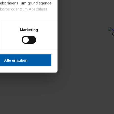
 Webpräsenz, um grundlegende
nkorbs oder zum Abschluss
altens und Ihres Profils
Marketing
Webpräsenz speichern wir
 etwa unsere
en zu können.
isiertes Einkaufserlebnis
Alle erlauben
festlegen, die Sie erlauben
 nur die notwendigen Cookies
es und ihren
einsehen. Über den
en. Ihre Einwilligung ist
 Wirkung für die Zukunft
tellungen und die damit