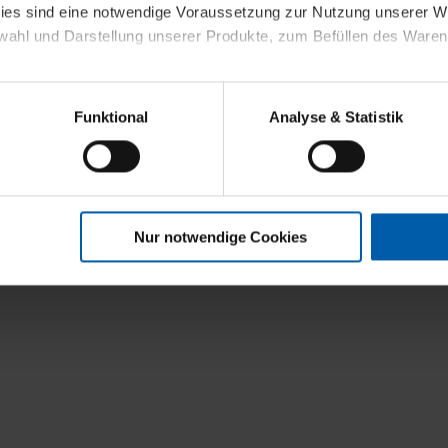
kies sind eine notwendige Voraussetzung zur Nutzung unserer
wahl und Darstellung unserer Produkte, zum Befüllen des Ware
sierter Angebote, Anzeigen und Inhalte aufgrund Ihres Nutzerverh
Funktional
Analyse & Statistik
stik- und Tracking-Zwecke zur Analyse und Optimierung unserer 
en. Diese übermitteln wir in anonymisierter Form an Dritte wie
 auch außerhalb unserer Webseiten ausgewählte Werbung anzeig
n", damit wir alle Cookies und Web-Technologien für Ihr personal
Nur notwendige Cookies
eweiligen Schaltflächen können Sie die Arten der Cookies selbst 
es mit einem Klick auf „Auswahl erlauben“ bestätigen. Fall Sie
wir lediglich die erwähnten technisch erforderlichen Cookies.
ahren Sie weiterführende Informationen über die jeweiligen Cooki
 Cookies“ können Sie allgemeine Informationen über Cookies 
llungen“ können Sie jederzeit Ihre Einwilligungserklärung anpass
die Nutzung der Webseite nicht erforderlich und kann jederzeit mit
Einwilligung hat jedoch keine Auswirkung auf die bisherigen Eins