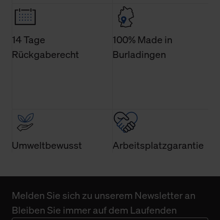
jederzeit Ihre Einwilligungserklärung anpassen. Ihre
Einwilligung ist grundsätzlich freiwillig, für die Nutzung
der Webseite nicht erforderlich und kann jederzeit mit
14 Tage
100% Made in
Wirkung für die Zukunft widerrufen. Der Widerruf der
Rückgaberecht
Burladingen
Einwilligung hat jedoch keine Auswirkung auf die
bisherigen Einstellungen und die damit verbundene
Verwendung der Cookies sowie die bis zum Zeitpunkt der
Änderung gesammelten Daten.
Weitere Informationen über Cookies und Web-
Technologien sowie die Nutzung Ihrer persönlichen Daten
finden Sie in unserer Datenschutzerklärung.
Umweltbewusst
Arbeitsplatzgarantie
Melden Sie sich zu unserem Newsletter an
Bleiben Sie immer auf dem Laufenden