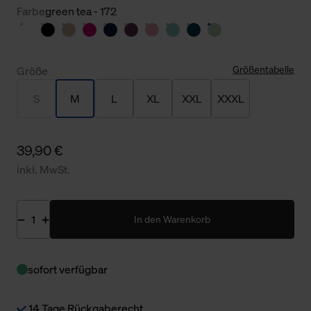
Farbe
green tea - 172
Größentabelle
Größe
S
M
L
XL
XXL
XXXL
39,90 €
inkl. MwSt.
In den Warenkorb
sofort verfügbar
14 Tage Rückgaberecht