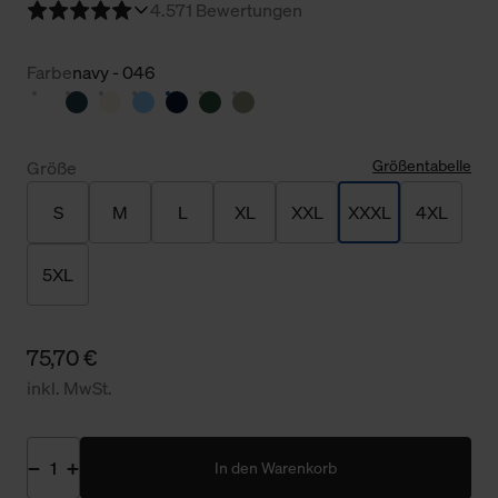
4.5
71 Bewertungen
Farbe
navy - 046
Größentabelle
Größe
S
M
L
XL
XXL
XXXL
4XL
5XL
75,70 €
inkl. MwSt.
In den Warenkorb