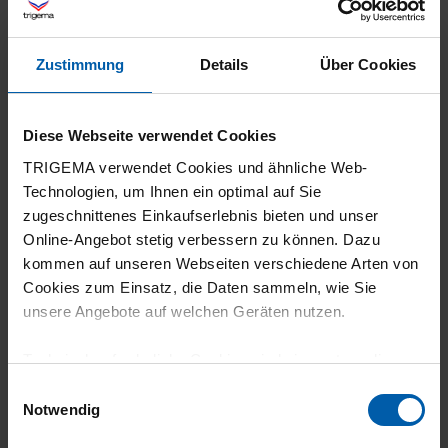
gute Passform, beste Qualität
Zustimmung
Details
Über Cookies
Diese Webseite verwendet Cookies
20.07.2026
TRIGEMA verwendet Cookies und ähnliche Web-
4
Technologien, um Ihnen ein optimal auf Sie
zugeschnittenes Einkaufserlebnis bieten und unser
Gute Erahrung.
Online-Angebot stetig verbessern zu können. Dazu
kommen auf unseren Webseiten verschiedene Arten von
Cookies zum Einsatz, die Daten sammeln, wie Sie
unsere Angebote auf welchen Geräten nutzen.
10.07.2026
Technisch erforderliche Cookies sind eine notwendige
3
Voraussetzung zur Nutzung unserer Webpräsenz, um
Einwilligungsauswahl
Zu stark im Vordergrund stehende Corporate
grundlegende Funktionen wie etwa zur Auswahl und
Notwendig
Darstellung unserer Produkte, zum Befüllen des
Farben.