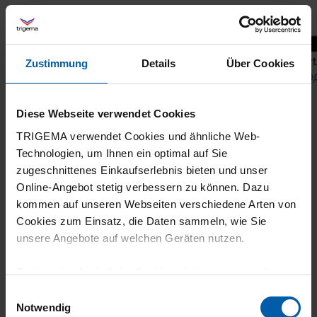
Fahrradjacke mit Spiralförmigen Design
Sport
Zustimmung
Details
Über Cookies
ab 114,00 €
1
ab 40,
Diese Webseite verwendet Cookies
TRIGEMA verwendet Cookies und ähnliche Web-
Technologien, um Ihnen ein optimal auf Sie
zugeschnittenes Einkaufserlebnis bieten und unser
Online-Angebot stetig verbessern zu können. Dazu
kommen auf unseren Webseiten verschiedene Arten von
Cookies zum Einsatz, die Daten sammeln, wie Sie
Klimaneutraler
Familienunternehmen
unsere Angebote auf welchen Geräten nutzen.
Versand
Technisch erforderliche Cookies sind eine notwendige
Voraussetzung zur Nutzung unserer Webpräsenz, um
Einwilligungsauswahl
grundlegende Funktionen wie etwa zur Auswahl und
Notwendig