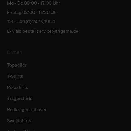
Mo - Do 08:00 - 17:00 Uhr
Weitere Informationen über Cookies und Web-
Freitag 08:00 - 15:30 Uhr
Technologien sowie die Nutzung Ihrer persönlichen Daten
Tel.: +49 (0) 7475/88-0
finden Sie in unserer Datenschutzerklärung.
E-Mail:
bestellservice@trigema.de
Damen
Topseller
T-Shirts
Poloshirts
Trägershirts
Rollkragenpullover
Sweatshirts