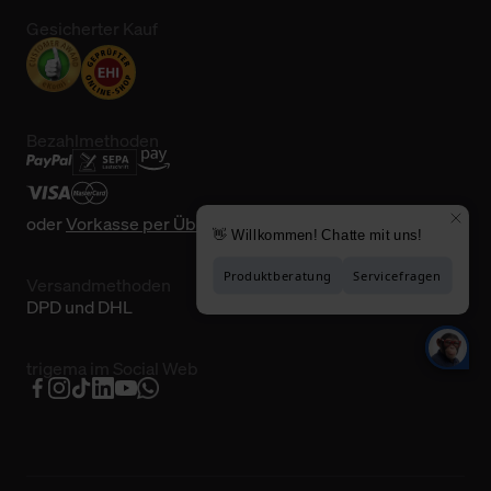
Gesicherter Kauf
Bezahlmethoden
oder
Vorkasse per Überweisung
Versandmethoden
DPD und DHL
trigema im Social Web