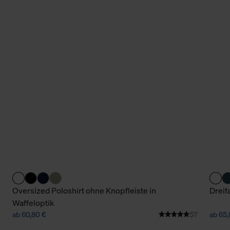
Oversized Poloshirt ohne Knopfleiste in
Dreif
Waffeloptik
ab 60,80 €
57
ab 65,