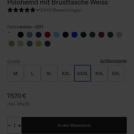
Polohemd mit Brusttasche Weiss
5
440 Bewertungen
Farbe
weiss - 001
Größentabelle
Größe
M
L
XL
XXL
XXXL
4XL
5XL
75,70 €
inkl. MwSt.
In den Warenkorb