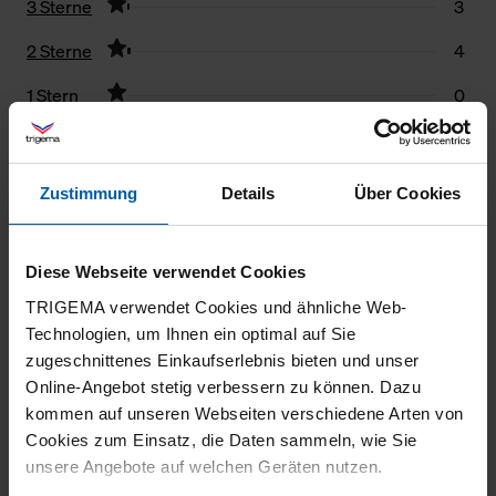
3 Sterne
3
2 Sterne
4
1 Stern
0
Filter zurücksetzen
Zustimmung
Details
Über Cookies
02.08.2026
5
Diese Webseite verwendet Cookies
Super Stoff, Super verarbeitet,passt der
TRIGEMA verwendet Cookies und ähnliche Web-
angegebenen grösse entsprechend wie
Technologien, um Ihnen ein optimal auf Sie
immer. Deutsche Qualität
zugeschnittenes Einkaufserlebnis bieten und unser
Online-Angebot stetig verbessern zu können. Dazu
kommen auf unseren Webseiten verschiedene Arten von
Cookies zum Einsatz, die Daten sammeln, wie Sie
unsere Angebote auf welchen Geräten nutzen.
26.07.2026