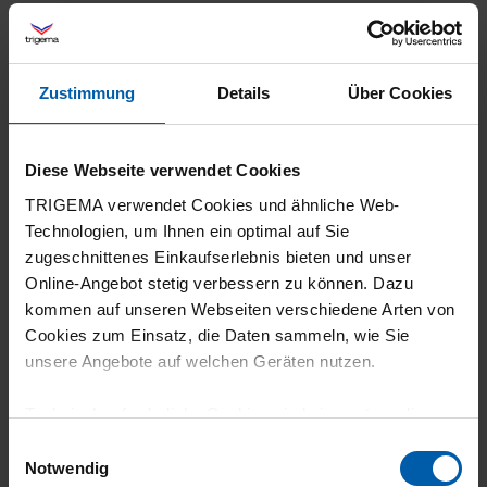
30.07.2026
Zustimmung
Details
Über Cookies
5
Produkt wie beschrieben und passen perfekt!
Diese Webseite verwendet Cookies
TRIGEMA verwendet Cookies und ähnliche Web-
Technologien, um Ihnen ein optimal auf Sie
zugeschnittenes Einkaufserlebnis bieten und unser
30.07.2026
Online-Angebot stetig verbessern zu können. Dazu
kommen auf unseren Webseiten verschiedene Arten von
5
Cookies zum Einsatz, die Daten sammeln, wie Sie
Sehr gute Qualität
unsere Angebote auf welchen Geräten nutzen.
Technisch erforderliche Cookies sind eine notwendige
Voraussetzung zur Nutzung unserer Webpräsenz, um
Einwilligungsauswahl
grundlegende Funktionen wie etwa zur Auswahl und
Notwendig
30.07.2026