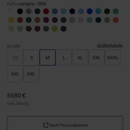
Farbe
sangria - 089
Größentabelle
Größe
XS
S
M
L
XL
XXL
XXXL
4XL
5XL
55,60 €
inkl. MwSt.
Jetzt Personalisieren