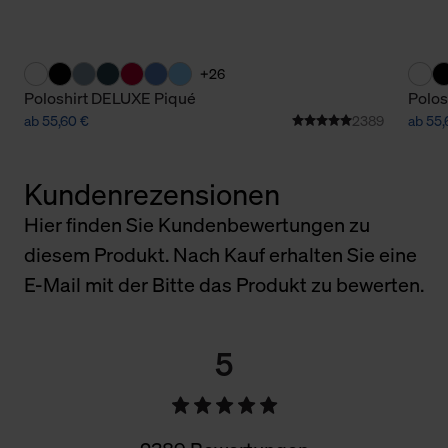
+26
Poloshirt DELUXE Piqué
Polos
ab 55,60 €
2389
ab 55,
Kundenrezensionen
Hier finden Sie Kundenbewertungen zu
diesem Produkt. Nach Kauf erhalten Sie eine
E-Mail mit der Bitte das Produkt zu bewerten.
5