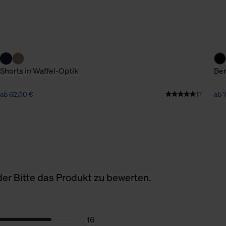
Shorts in Waffel-Optik
Ber
ab 62,00 €
17
ab 7
er Bitte das Produkt zu bewerten.
16