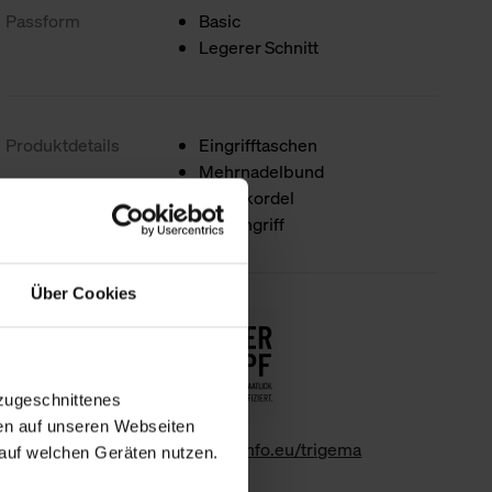
Passform
Basic
Legerer Schnitt
Produktdetails
Eingrifftaschen
Mehrnadelbund
Strickkordel
Mit Eingriff
Über Cookies
Nachhaltigkeit
zugeschnittenes
en auf unseren Webseiten
www.gk-info.eu/trigema
auf welchen Geräten nutzen.