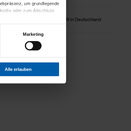
 Webpräsenz, um grundlegende
nkorbs oder zum Abschluss
Ursprungsland
Hergestellt in Deutschland
altens und Ihres Profils
Marketing
Webpräsenz speichern wir
Weniger Details
 etwa unsere
en zu können.
isiertes Einkaufserlebnis
Alle erlauben
festlegen, die Sie erlauben
 nur die notwendigen Cookies
es und ihren
einsehen. Über den
en. Ihre Einwilligung ist
 Wirkung für die Zukunft
tellungen und die damit