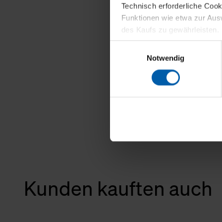
Technisch erforderliche Coo
Funktionen wie etwa zur Aus
des Kaufs zu gewährleisten.
Einwilligungsauswahl
Für die Darstellung personali
Notwendig
sowie für Marketing-, Stati
personenbezogene Information
Marketingpartner, um Ihnen
Klicken Sie auf "Alle erlaube
verwenden dürfen. Über die j
oder ablehnen möchten und di
erlauben möchten, verwenden 
Über den Reiter „Details“ erf
Kunden kauften auch
Verwendungszweck. Bei „Über
Menüpunkt „Datenschutzeinste
grundsätzlich freiwillig, für 
widerrufen. Der Widerruf der 