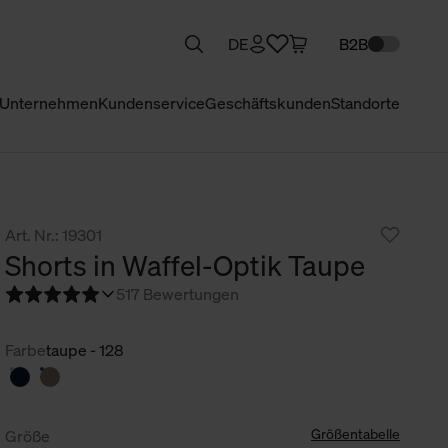
DE
B2B
Unternehmen
Kundenservice
Geschäftskunden
Standorte
Art. Nr.: 19301
Shorts in Waffel-Optik Taupe
5
17 Bewertungen
Farbe
taupe - 128
Größentabelle
Größe