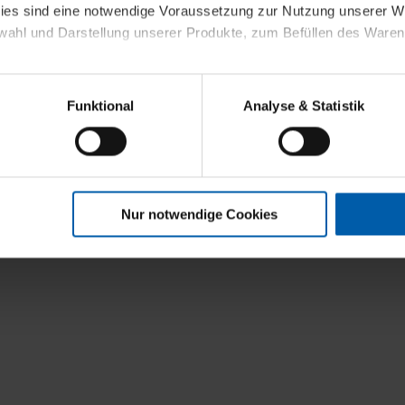
kies sind eine notwendige Voraussetzung zur Nutzung unserer
wahl und Darstellung unserer Produkte, zum Befüllen des Ware
sierter Angebote, Anzeigen und Inhalte aufgrund Ihres Nutzerverh
Funktional
Analyse & Statistik
stik- und Tracking-Zwecke zur Analyse und Optimierung unserer 
en. Diese übermitteln wir in anonymisierter Form an Dritte wie
 auch außerhalb unserer Webseiten ausgewählte Werbung anzeig
n", damit wir alle Cookies und Web-Technologien für Ihr personal
Nur notwendige Cookies
eweiligen Schaltflächen können Sie die Arten der Cookies selbst 
es mit einem Klick auf „Auswahl erlauben“ bestätigen. Fall Sie
wir lediglich die erwähnten technisch erforderlichen Cookies.
ahren Sie weiterführende Informationen über die jeweiligen Cooki
 Cookies“ können Sie allgemeine Informationen über Cookies 
llungen“ können Sie jederzeit Ihre Einwilligungserklärung anpass
die Nutzung der Webseite nicht erforderlich und kann jederzeit mit
Einwilligung hat jedoch keine Auswirkung auf die bisherigen Eins