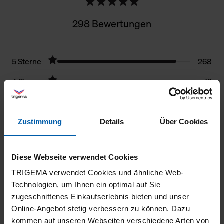
298 Bewertungen
5 Sterne
268
4 Sterne
19
3 Sterne
7
2 Sterne
1
Zustimmung
Details
Über Cookies
1 Stern
3
Filter zurücksetzen
Diese Webseite verwendet Cookies
TRIGEMA verwendet Cookies und ähnliche Web-
Technologien, um Ihnen ein optimal auf Sie
28.07.2026
zugeschnittenes Einkaufserlebnis bieten und unser
5
Online-Angebot stetig verbessern zu können. Dazu
kommen auf unseren Webseiten verschiedene Arten von