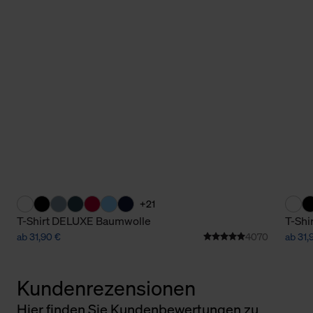
+21
T-Shirt DELUXE Baumwolle
T-Shi
ab 31,90 €
4070
ab 31,
Kundenrezensionen
Hier finden Sie Kundenbewertungen zu