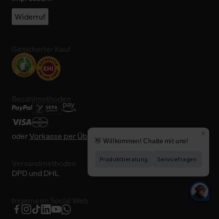
Widerruf
Gesicherter Kauf
Bezahlmethoden
oder
Vorkasse per Überweisung
Versandmethoden
DPD und DHL
trigema im Social Web