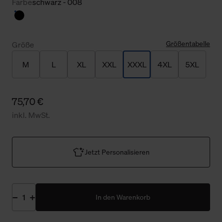
Farbe
schwarz - 008
Größentabelle
Größe
M
L
XL
XXL
XXXL
4XL
5XL
75,70 €
inkl. MwSt.
Jetzt Personalisieren
In den Warenkorb