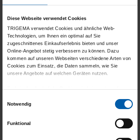
Schönes Shirt. Die Farbe ist kräftig, Schnitt
Diese Webseite verwendet Cookies
und Größe passen perfekt. Es liegt
TRIGEMA verwendet Cookies und ähnliche Web-
angenehm auf der Haut. Die Qualität ist
Technologien, um Ihnen ein optimal auf Sie
hervorragend.
zugeschnittenes Einkaufserlebnis bieten und unser
Online-Angebot stetig verbessern zu können. Dazu
kommen auf unseren Webseiten verschiedene Arten von
Cookies zum Einsatz, die Daten sammeln, wie Sie
unsere Angebote auf welchen Geräten nutzen.
22.07.2026
5
Technisch erforderliche Cookies sind eine notwendige
Voraussetzung zur Nutzung unserer Webpräsenz, um
Eine super Qualität
Einwilligungsauswahl
grundlegende Funktionen wie etwa zur Auswahl und
Notwendig
Darstellung unserer Produkte, zum Befüllen des
Warenkorbs oder zum Abschluss des Kaufs zu
Funktional
gewährleisten.
19.07.2026