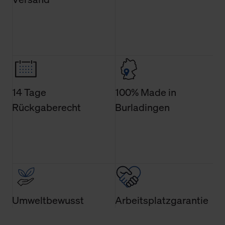
Änderung gesammelten Daten.
Weitere Informationen über Cookies und Web-
Technologien sowie die Nutzung Ihrer persönlichen Daten
finden Sie in unserer Datenschutzerklärung.
14 Tage
100% Made in
Rückgaberecht
Burladingen
Umweltbewusst
Arbeitsplatzgarantie