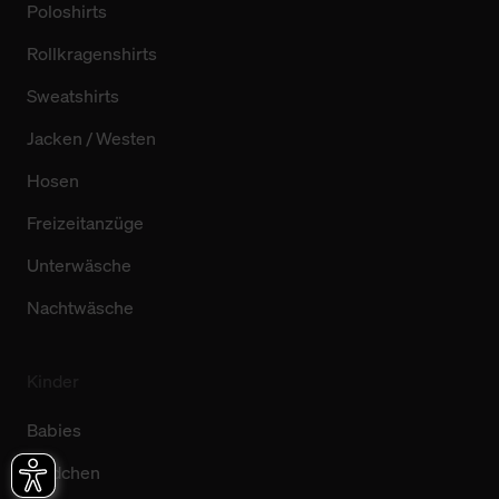
Poloshirts
Rollkragenshirts
Sweatshirts
Jacken / Westen
Hosen
Freizeitanzüge
Unterwäsche
Nachtwäsche
Kinder
Babies
Mädchen