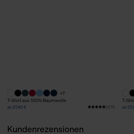
+7
T-Shirt aus 100% Baumwolle
T-Shi
ab 27,40 €
2275
ab 27,
Kundenrezensionen