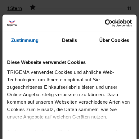
1 Stern
11
Filter zurücksetzen
01.08.2026
Zustimmung
Details
Über Cookies
5
Wie immer : gute Qualität
Diese Webseite verwendet Cookies
TRIGEMA verwendet Cookies und ähnliche Web-
Technologien, um Ihnen ein optimal auf Sie
zugeschnittenes Einkaufserlebnis bieten und unser
Online-Angebot stetig verbessern zu können. Dazu
31.07.2026
kommen auf unseren Webseiten verschiedene Arten von
5
Cookies zum Einsatz, die Daten sammeln, wie Sie
unsere Angebote auf welchen Geräten nutzen.
Gute moderne qualität
Technisch erforderliche Cookies sind eine notwendige