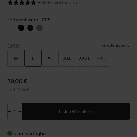
5
9 Bewertungen
Farbe
schwarz - 008
Größentabelle
Größe
M
L
XL
XXL
XXXL
4XL
39,00 €
inkl. MwSt.
In den Warenkorb
sofort verfügbar