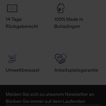
jederzeit Ihre Einwilligungserklärung anpassen. Ihre
Einwilligung ist grundsätzlich freiwillig, für die Nutzung
der Webseite nicht erforderlich und kann jederzeit mit
14 Tage
100% Made in
Wirkung für die Zukunft widerrufen. Der Widerruf der
Rückgaberecht
Burladingen
Einwilligung hat jedoch keine Auswirkung auf die
bisherigen Einstellungen und die damit verbundene
Verwendung der Cookies sowie die bis zum Zeitpunkt der
Änderung gesammelten Daten.
Weitere Informationen über Cookies und Web-
Technologien sowie die Nutzung Ihrer persönlichen Daten
finden Sie in unserer Datenschutzerklärung.
Umweltbewusst
Arbeitsplatzgarantie
Melden Sie sich zu unserem Newsletter an
Bleiben Sie immer auf dem Laufenden