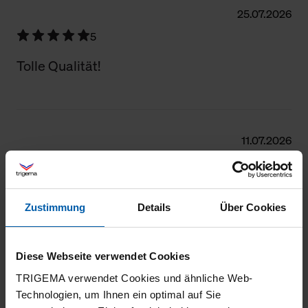
25.07.2026
5
Tolle Qualität!
11.07.2026
5
Lange Benutzung durch hohe Qualität und
Zustimmung
Details
Über Cookies
gute Verarbeitung.
Diese Webseite verwendet Cookies
TRIGEMA verwendet Cookies und ähnliche Web-
04.07.2026
Technologien, um Ihnen ein optimal auf Sie