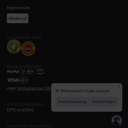
Impressum
Widerruf
Gesicherter Kauf
Bezahlmethoden
oder
Vorkasse per Überweisung
Versandmethoden
DPD und DHL
trigema im Social Web