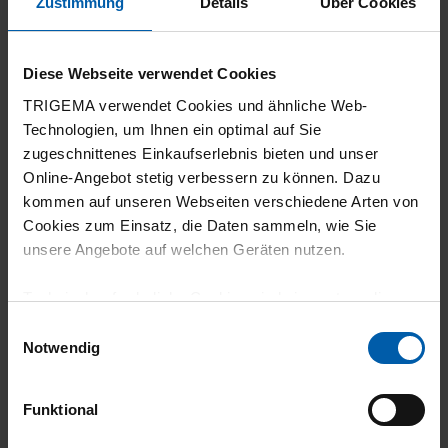
Zustimmung
Details
Über Cookies
5
Gute Qualität
Diese Webseite verwendet Cookies
TRIGEMA verwendet Cookies und ähnliche Web-
Technologien, um Ihnen ein optimal auf Sie
zugeschnittenes Einkaufserlebnis bieten und unser
27.06.2026
Online-Angebot stetig verbessern zu können. Dazu
kommen auf unseren Webseiten verschiedene Arten von
5
Cookies zum Einsatz, die Daten sammeln, wie Sie
Identisches Produkt und gleiche Qualität. Bei
unsere Angebote auf welchen Geräten nutzen.
den ersten gab es noch kein Internet!
Technisch erforderliche Cookies sind eine notwendige
Voraussetzung zur Nutzung unserer Webpräsenz, um
Einwilligungsauswahl
grundlegende Funktionen wie etwa zur Auswahl und
Notwendig
Darstellung unserer Produkte, zum Befüllen des
25.06.2026
Warenkorbs oder zum Abschluss des Kaufs zu
Funktional
gewährleisten.
5