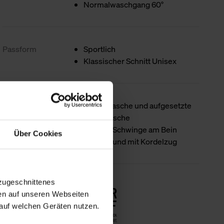
Normalwaschgang 60°
Passform
Sportlich
Klassischer Schnitt Unisex
Produktdetails
Eingrifftasche und aufgesetzte
Gesäßtasche
trigema Schwinge am Bein
Über Cookies
Elastikbund mit Kordelzug
zugeschnittenes
Nachhaltigkeit
en auf unseren Webseiten
auf welchen Geräten nutzen.