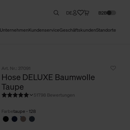
DE
B2B
Unternehmen
Kundenservice
Geschäftskunden
Standorte
Art. Nr.: 37091
Hose DELUXE Baumwolle
Taupe
5
1798 Bewertungen
Farbe
taupe - 128