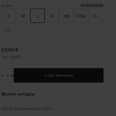
Größentabelle
Größe
S
M
L
XL
XXL
XXXL
4XL
5XL
63,40 €
inkl. MwSt.
In den Warenkorb
sofort verfügbar
Hol dir das komplette Outfit