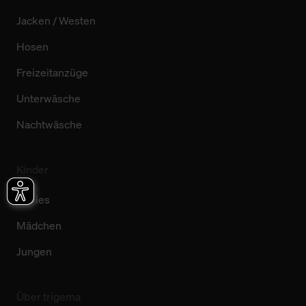
Jacken / Westen
Hosen
Freizeitanzüge
Unterwäsche
Nachtwäsche
Kinder
Babies
Mädchen
Jungen
Über trigema