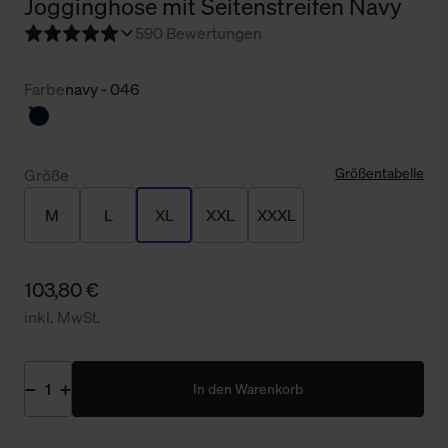
Jogginghose mit Seitenstreifen Navy
5
90 Bewertungen
Farbe
navy - 046
Größentabelle
Größe
M
L
XL
XXL
XXXL
103,80 €
inkl. MwSt.
In den Warenkorb