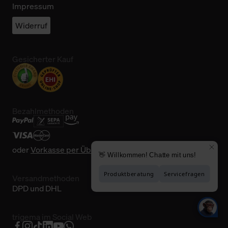
Impressum
Widerruf
Gesicherter Kauf
Bezahlmethoden
oder
Vorkasse per Überweisung
Versandmethoden
DPD und DHL
trigema im Social Web