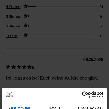
4 Sterne
31
3 Sterne
5
2 Sterne
5
1 Stern
1
Filter zurücksetzen
06.05.2026
5
toll, dass es bei Euch keine Aufdrucke gibt.
02.05.2026
Zustimmung
Details
Über Cookies