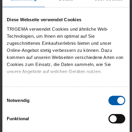
5
Gut geschnitten (gerade, luftig genug).
Diese Webseite verwendet Cookies
Würde mir noch andere Farben wünschen.
TRIGEMA verwendet Cookies und ähnliche Web-
Technologien, um Ihnen ein optimal auf Sie
zugeschnittenes Einkaufserlebnis bieten und unser
Online-Angebot stetig verbessern zu können. Dazu
29.04.2026
kommen auf unseren Webseiten verschiedene Arten von
Cookies zum Einsatz, die Daten sammeln, wie Sie
5
unsere Angebote auf welchen Geräten nutzen.
Qualität Made in Germany, tolles Design,
Technisch erforderliche Cookies sind eine notwendige
robust
Voraussetzung zur Nutzung unserer Webpräsenz, um
Einwilligungsauswahl
grundlegende Funktionen wie etwa zur Auswahl und
Notwendig
Darstellung unserer Produkte, zum Befüllen des
Warenkorbs oder zum Abschluss des Kaufs zu
Funktional
16.04.2026
gewährleisten.
5