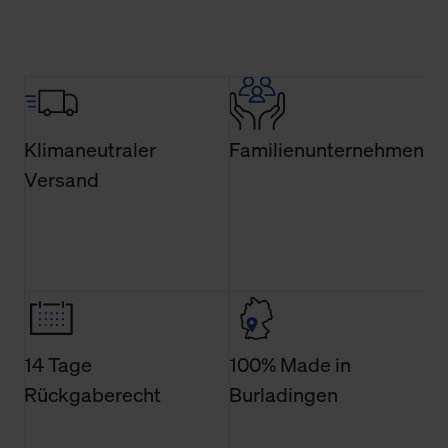
Über den Reiter „Details“ erfahren Sie weiterführende
Informationen über die jeweiligen Cookies und ihren
Verwendungszweck. Bei „Über Cookies“ können Sie
allgemeine Informationen über Cookies einsehen. Über
den Menüpunkt „Datenschutzeinstellungen“ können Sie
Klimaneutraler
Familienunternehmen
jederzeit Ihre Einwilligungserklärung anpassen. Ihre
Versand
Einwilligung ist grundsätzlich freiwillig, für die Nutzung
der Webseite nicht erforderlich und kann jederzeit mit
Wirkung für die Zukunft widerrufen. Der Widerruf der
Einwilligung hat jedoch keine Auswirkung auf die
bisherigen Einstellungen und die damit verbundene
Verwendung der Cookies sowie die bis zum Zeitpunkt der
Änderung gesammelten Daten.
14 Tage
100% Made in
Weitere Informationen über Cookies und Web-
Rückgaberecht
Burladingen
Technologien sowie die Nutzung Ihrer persönlichen Daten
finden Sie in unserer Datenschutzerklärung.