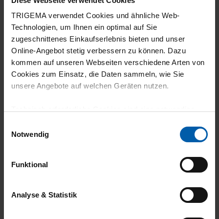
Diese Webseite verwendet Cookies
Klimaneutraler
Familienunternehmen
TRIGEMA verwendet Cookies und ähnliche Web-
Versand
Technologien, um Ihnen ein optimal auf Sie
zugeschnittenes Einkaufserlebnis bieten und unser
Online-Angebot stetig verbessern zu können. Dazu
kommen auf unseren Webseiten verschiedene Arten von
Cookies zum Einsatz, die Daten sammeln, wie Sie
unsere Angebote auf welchen Geräten nutzen.
Technisch erforderliche Cookies sind eine notwendige
14 Tage
100% Made in
Voraussetzung zur Nutzung unserer Webpräsenz, um
Einwilligungsauswahl
Rückgaberecht
Burladingen
grundlegende Funktionen wie etwa zur Auswahl und
Notwendig
Darstellung unserer Produkte, zum Befüllen des
Warenkorbs oder zum Abschluss des Kaufs zu
Funktional
gewährleisten.
Für die Darstellung personalisierter Angebote, Anzeigen
Analyse & Statistik
und Inhalte aufgrund Ihres Nutzerverhaltens und Ihres
Profils sowie für Marketing-, Statistik- und Tracking-
Umweltbewusst
Arbeitsplatzgarantie