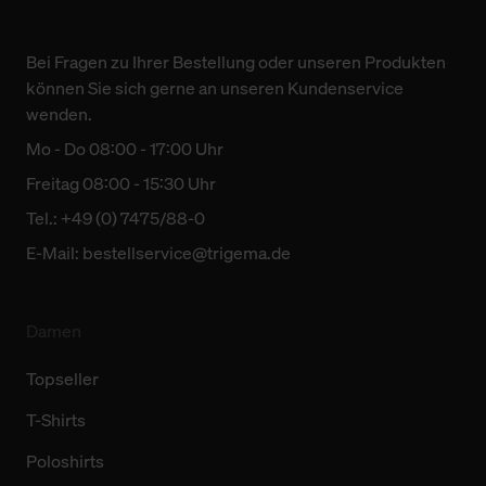
Verwendungszweck. Bei „Über Cookies“ können Sie
allgemeine Informationen über Cookies einsehen. Über
Bei Fragen zu Ihrer Bestellung oder unseren Produkten
den Menüpunkt „Datenschutzeinstellungen“ können Sie
können Sie sich gerne an unseren Kundenservice
jederzeit Ihre Einwilligungserklärung anpassen. Ihre
wenden.
Einwilligung ist grundsätzlich freiwillig, für die Nutzung
Mo - Do 08:00 - 17:00 Uhr
der Webseite nicht erforderlich und kann jederzeit mit
Freitag 08:00 - 15:30 Uhr
Wirkung für die Zukunft widerrufen. Der Widerruf der
Einwilligung hat jedoch keine Auswirkung auf die
Tel.: +49 (0) 7475/88-0
bisherigen Einstellungen und die damit verbundene
E-Mail:
bestellservice@trigema.de
Verwendung der Cookies sowie die bis zum Zeitpunkt der
Änderung gesammelten Daten.
Damen
Weitere Informationen über Cookies und Web-
Technologien sowie die Nutzung Ihrer persönlichen Daten
Topseller
finden Sie in unserer Datenschutzerklärung.
T-Shirts
Poloshirts