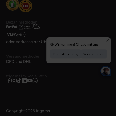
Bezahlmethoden
oder
Vorkasse per Überweisung
Versandmethoden
DPD und DHL
trigema im Social Web
Copyright 2026 trigema.