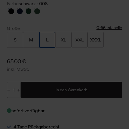
Farbe
schwarz - 008
Größentabelle
Größe
S
M
L
XL
XXL
XXXL
65,00 €
inkl. MwSt.
In den Warenkorb
sofort verfügbar
14 Tage Rückgaberecht