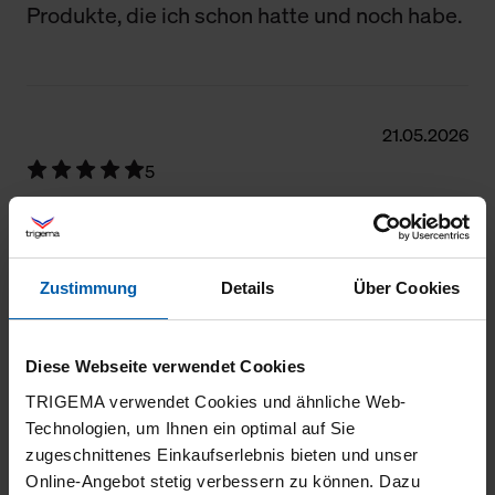
Produkte, die ich schon hatte und noch habe.
21.05.2026
5
Ich habe das Sweatshirt in einer anderen
Farbe… der Tragekomfort ist überzeugend
Zustimmung
Details
Über Cookies
Diese Webseite verwendet Cookies
21.05.2026
TRIGEMA verwendet Cookies und ähnliche Web-
5
Technologien, um Ihnen ein optimal auf Sie
Ich schätze, dass das Sweatshirt aus
zugeschnittenes Einkaufserlebnis bieten und unser
Online-Angebot stetig verbessern zu können. Dazu
Biobaumwolle angefertigt wurde.