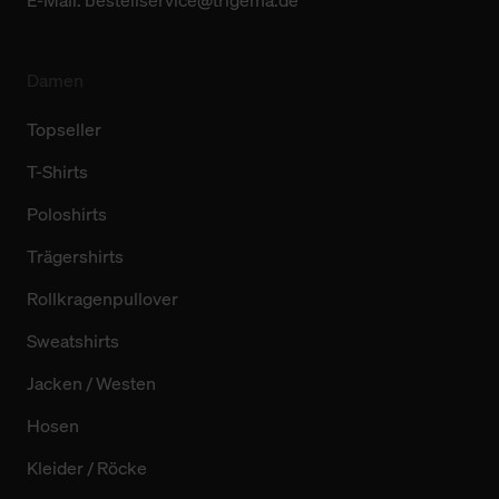
E-Mail:
bestellservice@trigema.de
Damen
Topseller
T-Shirts
Poloshirts
Trägershirts
Rollkragenpullover
Sweatshirts
Jacken / Westen
Hosen
Kleider / Röcke