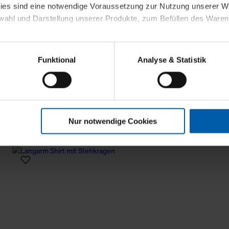
kies sind eine notwendige Voraussetzung zur Nutzung unserer
wahl und Darstellung unserer Produkte, zum Befüllen des Ware
sierter Angebote, Anzeigen und Inhalte aufgrund Ihres Nutzerverh
Funktional
Analyse & Statistik
stik- und Tracking-Zwecke zur Analyse und Optimierung unserer 
en. Diese übermitteln wir in anonymisierter Form an Dritte wie
 auch außerhalb unserer Webseiten ausgewählte Werbung anzeig
n", damit wir alle Cookies und Web-Technologien für Ihr personal
Nur notwendige Cookies
eweiligen Schaltflächen können Sie die Arten der Cookies selbst 
es mit einem Klick auf „Auswahl erlauben“ bestätigen. Fall Sie
wir lediglich die erwähnten technisch erforderlichen Cookies.
ahren Sie weiterführende Informationen über die jeweiligen Cooki
 Cookies“ können Sie allgemeine Informationen über Cookies 
llungen“ können Sie jederzeit Ihre Einwilligungserklärung anpass
die Nutzung der Webseite nicht erforderlich und kann jederzeit mit
Einwilligung hat jedoch keine Auswirkung auf die bisherigen Eins