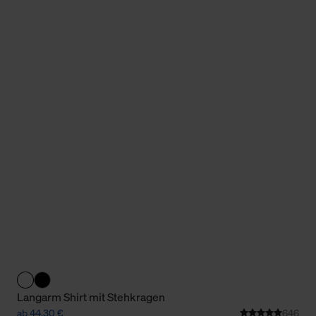
Cookies sowie die bis zum Zeitpunkt der Änderung gesammelte
ookies und Web-Technologien sowie die Nutzung Ihrer persönlic
g.
Langarm Shirt mit Stehkragen
ab 44,30 €
646