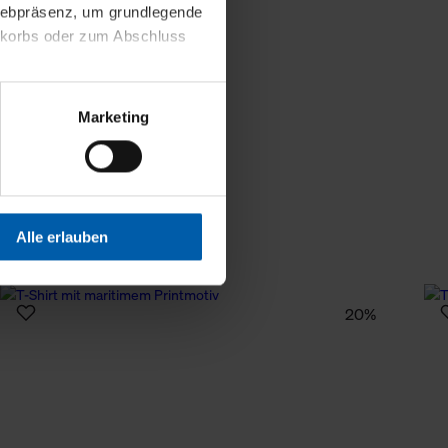
 Webpräsenz, um grundlegende
nkorbs oder zum Abschluss
altens und Ihres Profils
Marketing
Webpräsenz speichern wir
 etwa unsere
en zu können.
isiertes Einkaufserlebnis
Alle erlauben
festlegen, die Sie erlauben
 nur die notwendigen Cookies
20%
es und ihren
einsehen. Über den
en. Ihre Einwilligung ist
 Wirkung für die Zukunft
tellungen und die damit