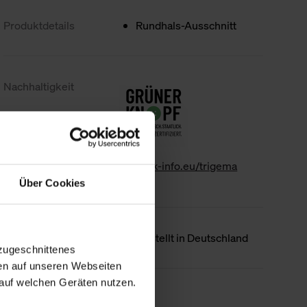
Produktdetails
Rundhals-Ausschnitt
Nachhaltigkeit
www.gk-info.eu/trigema
Über Cookies
Ursprungsland
Hergestellt in Deutschland
zugeschnittenes
en auf unseren Webseiten
auf welchen Geräten nutzen.
Weniger Details