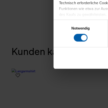
Technisch erforderliche Coo
Funktionen wie etwa zur Aus
des Kaufs zu gewährleisten.
Einwilligungsauswahl
Für die Darstellung personali
Notwendig
sowie für Marketing-, Stati
personenbezogene Information
Marketingpartner, um Ihnen
Kunden kauften auch
Klicken Sie auf "Alle erlaube
verwenden dürfen. Über die j
oder ablehnen möchten und di
erlauben möchten, verwenden 
Über den Reiter „Details“ erf
Verwendungszweck. Bei „Über
Menüpunkt „Datenschutzeinste
grundsätzlich freiwillig, für 
widerrufen. Der Widerruf der 