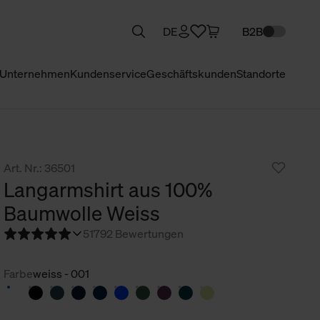
DE
B2B
Unternehmen
Kundenservice
Geschäftskunden
Standorte
Art. Nr.: 36501
Langarmshirt aus 100%
Baumwolle Weiss
5
1792 Bewertungen
Farbe
weiss - 001