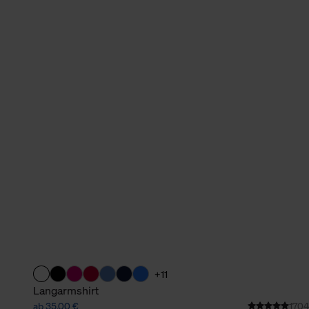
verbundene Verwendung der 
Weitere Informationen über C
unserer Datenschutzerklärun
+11
Langarmshirt
ab 35,00 €
1704