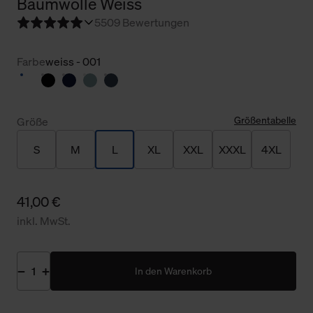
Baumwolle Weiss
5
509 Bewertungen
Farbe
weiss - 001
Größentabelle
Größe
S
M
L
XL
XXL
XXXL
4XL
41,00 €
inkl. MwSt.
In den Warenkorb