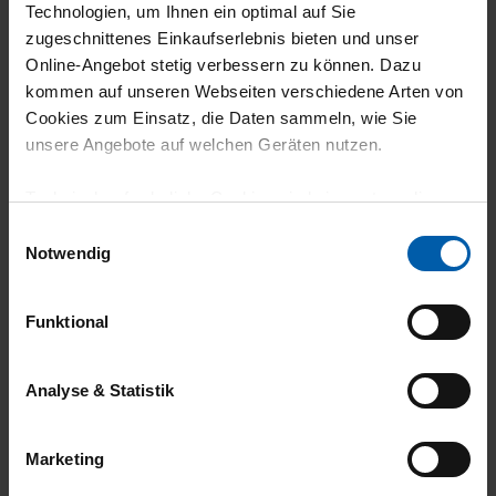
Technologien, um Ihnen ein optimal auf Sie
28.07.2026
zugeschnittenes Einkaufserlebnis bieten und unser
Online-Angebot stetig verbessern zu können. Dazu
5
kommen auf unseren Webseiten verschiedene Arten von
Toller Schnitt, tolle Qualität!
Cookies zum Einsatz, die Daten sammeln, wie Sie
unsere Angebote auf welchen Geräten nutzen.
Technisch erforderliche Cookies sind eine notwendige
Voraussetzung zur Nutzung unserer Webpräsenz, um
Einwilligungsauswahl
23.07.2026
grundlegende Funktionen wie etwa zur Auswahl und
Notwendig
5
Darstellung unserer Produkte, zum Befüllen des
Warenkorbs oder zum Abschluss des Kaufs zu
... past sehr gut - sehr gute Qualität!
Funktional
gewährleisten.
Für die Darstellung personalisierter Angebote, Anzeigen
Analyse & Statistik
und Inhalte aufgrund Ihres Nutzerverhaltens und Ihres
Profils sowie für Marketing-, Statistik- und Tracking-
22.07.2026
Marketing
Zwecke zur Analyse und Optimierung unserer
5
Webpräsenz speichern wir personenbezogene