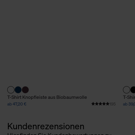
T-Shirt Knopfleiste aus Biobaumwolle
T-Shi
ab 47,20 €
195
ab 39,
Kundenrezensionen