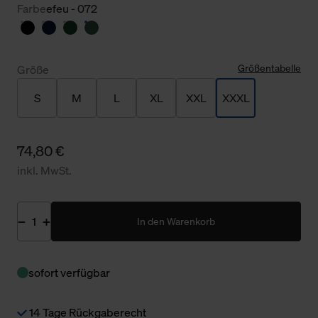
Farbe
efeu - 072
Größentabelle
Größe
S
M
L
XL
XXL
XXXL
74,80 €
inkl. MwSt.
In den Warenkorb
sofort verfügbar
14 Tage Rückgaberecht