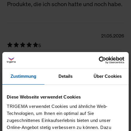
Produkte, die ich schon hatte und noch habe.
21.05.2026
5
Ich habe das Sweatshirt in einer anderen
Farbe… der Tragekomfort ist überzeugend
Zustimmung
Details
Über Cookies
Diese Webseite verwendet Cookies
21.05.2026
TRIGEMA verwendet Cookies und ähnliche Web-
5
Technologien, um Ihnen ein optimal auf Sie
Ich schätze, dass das Sweatshirt aus
zugeschnittenes Einkaufserlebnis bieten und unser
Online-Angebot stetig verbessern zu können. Dazu
Biobaumwolle angefertigt wurde.